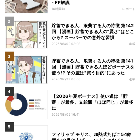
- FP解説
10時間前
レポート
貯蓄できる人、浪費する人の特徴 第142
回 【漫画】貯蓄できる人の"賢さ"はどこ
から? スーパーでの意外な習慣
2026/08/02 08:03
連載
貯蓄できる人、浪費する人の特徴 第141
回 【漫画】貯蓄できる人ほどボーナスを
使う!? その差は"買う目的"にあった
2026/07/27 08:03
連載
【2026年夏ボーナス】使い道は「貯
蓄」が最多、支給額「ほぼ同じ」が最多
に
2026/08/05 16:41
フィリップ モリス、加熱式たばこ54銘