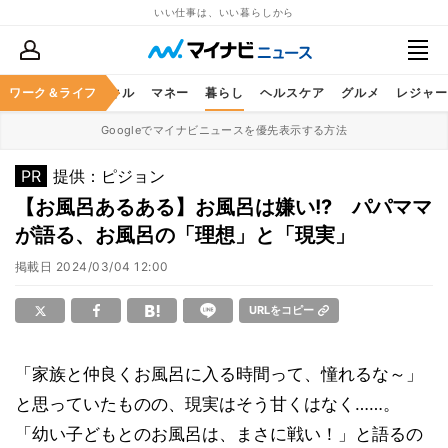
いい仕事は、いい暮らしから
ャリア
ワーク＆ライフ
ビジネススキル
マネー
暮らし
ヘルスケア
グルメ
レジャー
Googleでマイナビニュースを優先表示する方法
PR
提供：ピジョン
【お風呂あるある】お風呂は嫌い!? パパママ
が語る、お風呂の「理想」と「現実」
掲載日
2024/03/04 12:00
URLをコピー
「家族と仲良くお風呂に入る時間って、憧れるな～」
と思っていたものの、現実はそう甘くはなく……。
「幼い子どもとのお風呂は、まさに戦い！」と語るの