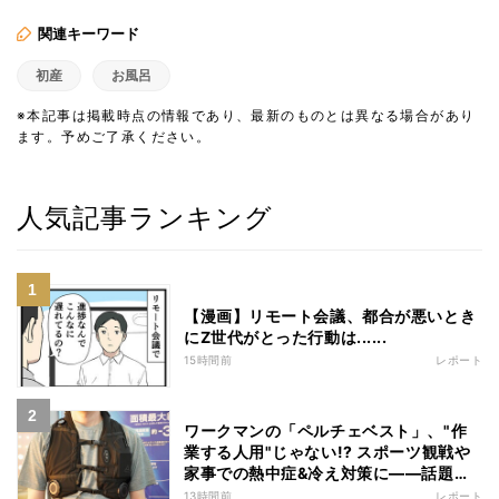
関連キーワード
初産
お風呂
※本記事は掲載時点の情報であり、最新のものとは異なる場合があり
ます。予めご了承ください。
人気記事ランキング
【漫画】リモート会議、都合が悪いとき
にZ世代がとった行動は......
15時間前
レポート
ワークマンの「ペルチェベスト」、"作
業する人用"じゃない!? スポーツ観戦や
家事での熱中症&冷え対策に――話題の
商品を徹底検証
13時間前
レポート