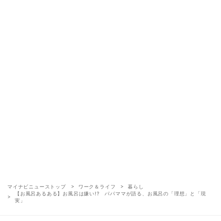
マイナビニューストップ
ワーク＆ライフ
暮らし
【お風呂あるある】お風呂は嫌い!? パパママが語る、お風呂の「理想」と「現
実」