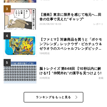
【漫画】東京に限界を感じて地元へ…田
舎の仕事で見えた“ギャップ”
2026/08/06 16:03
レポート
【ファミマ】対象商品を買うと「ポケモ
ンフレンダ」レックウザ・ピカチュウ＆
ゼラオラのスペシャルフレンダピックが
もらえるキャンペーン
19時間前
脳トレクイズ 第648回 【10秒以内に解
ける?】“仲間外れ”の漢字を見つけよう!
20時間前
連載
ランキングをもっと見る