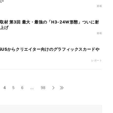
!
連載
取材 第3回 最大・最強の「H3-24W形態」ついに射
ち上げ
連載
ASUSからクリエイター向けのグラフィックスカードや
レポート
4
5
6
…
98