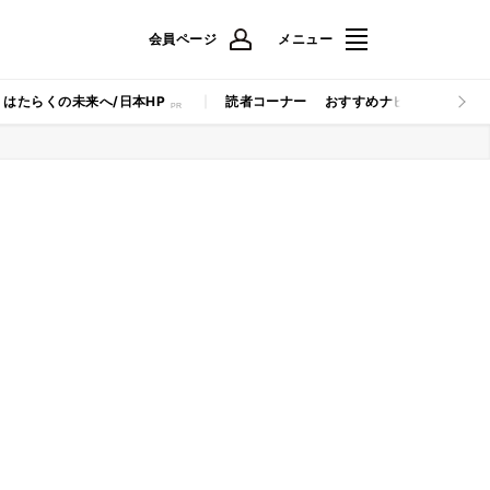
会員ページ
メニュー
はたらくの未来へ/日本HP
読者コーナー
おすすめナビ
マイナビB