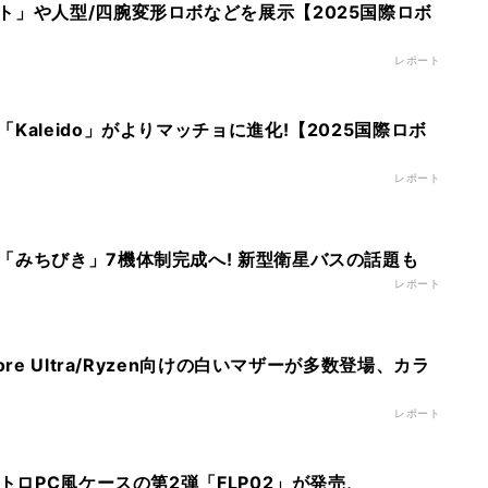
ト」や人型/四腕変形ロボなどを展示【2025国際ロボ
レポート
Kaleido」がよりマッチョに進化!【2025国際ロボ
レポート
「みちびき」7機体制完成へ! 新型衛星バスの話題も
レポート
ore Ultra/Ryzen向けの白いマザーが多数登場、カラ
レポート
レトロPC風ケースの第2弾「FLP02」が発売、