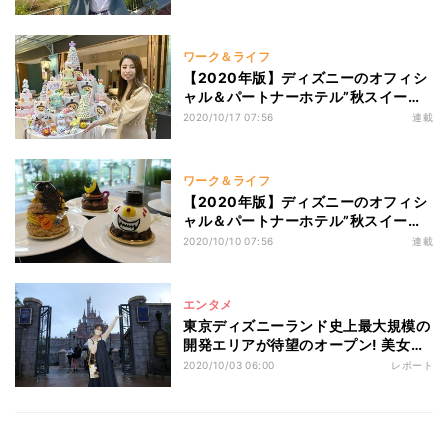
ワーク＆ライフ
【2020年版】ディズニーのオフィシ
ャル＆パートナーホテル”秋スイー
ツ”を食べ比べ 第2回 「グランドニッ
2020/10/17 07:56
連載
コー東京ベイ」
ワーク＆ライフ
【2020年版】ディズニーのオフィシ
ャル＆パートナーホテル”秋スイー
ツ”を食べ比べ 第1回 「シェラトン・
2020/10/10 07:56
連載
グランデ・トーキョーベイ・ホテル」
エンタメ
東京ディズニーランド史上最大規模の
開発エリアが待望のオープン! 美女と
野獣エリアの“リアルな7つのポイン
2020/10/03 06:00
レポート
ト”