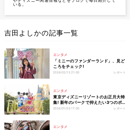
やディズニー関連情報などをブログで毎日紹介して
いる。
吉田よしかの記事一覧
エンタメ
「ミニーのファンダーランド」、見ど
ころをチェック!
2024/02/13 21:00
レポート
エンタメ
東京ディズニーリゾートのお正月大特
集! 新年のパークで抑えたい3つのポ
イント
2024/01/03 17:00
レポート
エンタメ