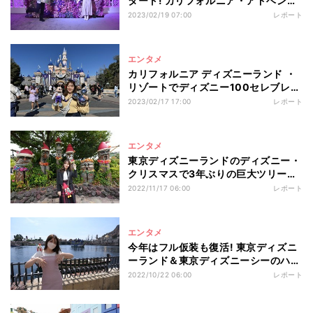
タート! カリフォルニア・アドベンチ
ャーの魅力を一挙紹介
2023/02/19 07:00
レポート
エンタメ
カリフォルニア ディズニーランド ・
リゾートでディズニー100セレブレー
ションがスタート!
2023/02/17 17:00
レポート
エンタメ
東京ディズニーランドのディズニー・
クリスマスで3年ぶりの巨大ツリー＆
パレードが復活!
2022/11/17 06:00
レポート
エンタメ
今年はフル仮装も復活! 東京ディズニ
ーランド＆東京ディズニーシーのハロ
ウィーンイベントを楽しもう
2022/10/22 06:00
レポート