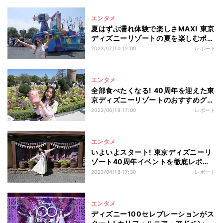
エンタメ
夏はずぶ濡れ体験で楽しさMAX! 東京
ディズニーリゾートの夏を楽しむポイ
ントを一挙紹介
2023/07/10 12:00
レポート
エンタメ
全部食べたくなる! 40周年を迎えた東
京ディズニーリゾートのおすすめグル
メを一挙ご紹介
2023/06/19 17:00
レポート
エンタメ
いよいよスタート! 東京ディズニーリ
ゾート40周年イベントを徹底レポー
ト
2023/04/18 17:30
レポート
エンタメ
ディズニー100セレブレーションがス