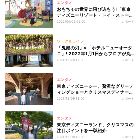
エンタメ
おもちゃの世界に飛び込もう!「東京
ディズニーリゾート・トイ・ストーリ
ーホテル」内部を徹底紹介!
2022/04/02 06:00
レポート
ワーク＆ライフ
「鬼滅の刃」×「ホテルニューオータ
ニ」! 2022年1月1日からフロアが丸
ごと鬼滅の刃一色に!
2021/12/28 17:30
レポート
エンタメ
東京ディズニーシー、贅沢なグリーテ
ィングショーとクリスマスディナーを
堪能しよう
2021/12/09 18:00
レポート
エンタメ
東京ディズニーランド、クリスマスの
注目ポイントを一挙紹介
2021/12/08 18:00
レポート