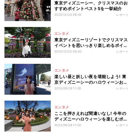
東京ディズニーシー、クリスマスのお
すすめポイントベスト5を一挙紹介
2023/12/03 06:00
レポート
エンタメ
東京ディズニーリゾートでクリスマス
イベントを思いっきり楽しめるポイン
トベスト5を一挙紹介!
2023/12/02 06:00
レポート
エンタメ
楽しい昼と妖しい夜を堪能しよう! 東
京ディズニーシーのハロウィーンおす
すめポイントベスト5
2023/09/29 11:00
レポート
エンタメ
ここを押さえれば間違いなし! 今年の
ディズニーハロウィーンを楽しむポイ
ントベスト5
2023/09/28 11:00
レポート