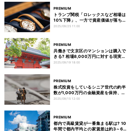
PREMIUM
トランプ関税「ロレックスなど相場は
10%下降」、一方で資産価値が落ちづ
らかった腕時計ブランドは
2025/09/25 11:00
PREMIUM
共働きで文京区のマンションは購入で
きる? 相場8,000万円に対する現実的
な年収ライン
2025/09/19 18:00
PREMIUM
株式投資をしているシニア世代の約半
数が1,000万円の金融資産を保持、資
産1億円を持つ人の割合は?
2025/09/15 12:00
PREMIUM
都内で高級賃貸が一番集まる駅は? 10
年間で都内平均との家賃差は約3～6