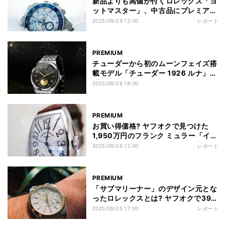
新品よりも高値が付くロレックス「ヨ
ットマスター」、中古品にプレミア価
格がつく理由を解説
2025/09/29 12:00
レポート
PREMIUM
チューダーから初のムーンフェイズ搭
載モデル「チューダー 1926 ルナ」発
表
2025/09/26 18:00
PREMIUM
お買い得価格? ヤフオクで見つけた
1,950万円のフランク ミュラー「イン
ペリアル トゥールビヨン」は“買い”な
2025/09/26 12:00
レポート
のか
PREMIUM
「サブマリーナー」のデザイン元とな
ったロレックスとは? ヤフオクで390
万円の1本を解説
2025/09/25 17:00
レポート