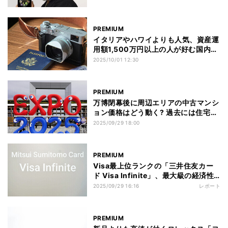
PREMIUM
イタリアやハワイよりも人気、資産運
用額1,500万円以上の人が好む国内の
旅先とは?
2025/10/01 12:30
PREMIUM
万博閉幕後に周辺エリアの中古マンシ
ョン価格はどう動く? 過去には住宅開
発で人気上昇
2025/09/29 18:00
PREMIUM
Visa最上位ランクの「三井住友カー
ド Visa Infinite」、最大級の経済性
とプレミアムサービスの全貌とは
2025/09/29 16:16
レポート
PREMIUM