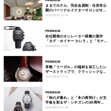
PREMIUM
まるでホテル、完全会員制・住所非公
開のパーソナルドクターサロンがオー
プン
2025/09/05 12:34
PREMIUM
自社開発のオシレーター搭載の新作
「タグ・ホイヤー カレラ」と「モナ
コ」、機械式の精度を次なるレベルに
2025/09/05 11:50
押し上げる
PREMIUM
革靴「リーガル」の端材を加工したレ
ザーストラップで、クラッシックな風
合いの「セイコー プレザージュ」
2025/09/03 17:41
PREMIUM
「秋の夕暮れ」と「冬の夜明け」が文
字板を彩るザ・シチズンの30周年モ
デル、世界限定400本
2025/09/03 17:39