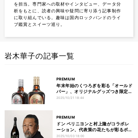
を担当。専門家への取材やインタビュー、データ分
析をもとに、読者の興味や疑問に寄り添う記事制作
に取り組んでいる。趣味は国内ロックバンドのライ
ブ鑑賞とスイーツ巡り。
岩木華子の記事一覧
PREMIUM
年末年始のくつろぎを彩る「オールド
パー」、オリジナルグッズつき限定セ
ットが登場
2025/10/21 18:44
PREMIUM
ドン ペリニヨンと村上隆がコラボレ
ーション、代表策の花たちが彩るボト
ル
2025/10/03 18:00