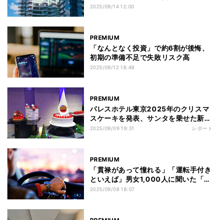
倍に
2025/09/14 12:00
PREMIUM
「なんとなく投資」で約6割が後悔、
初期の準備不足で失敗リスク高
2025/09/12 18:49
PREMIUM
パレスホテル東京2025年のクリスマ
スケーキを発表、サンタを乗せた新作
に“高さ50cm超え”の定番も
2025/09/09 19:31
レポート
PREMIUM
「貫禄があって憧れる」「運転手付き
といえば」男女1,000人に聞いた「役
員運転手を雇えるなら乗ってみたい
2025/09/08 18:07
車」第1位は?