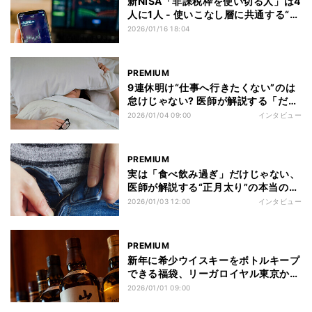
新NISA「非課税枠を使い切る人」は4
人に1人 - 使いこなし層に共通する“投
資のルール”
2026/01/16 18:04
PREMIUM
9連休明け“仕事へ行きたくない”のは
怠けじゃない? 医師が解説する「だる
さ」の正体
2026/01/04 09:00
インタビュー
PREMIUM
実は「食べ飲み過ぎ」だけじゃない、
医師が解説する“正月太り”の本当の原
因
2026/01/03 12:00
インタビュー
PREMIUM
新年に希少ウイスキーをボトルキープ
できる福袋、リーガロイヤル東京から
「福ボトル」発売
2026/01/01 09:00