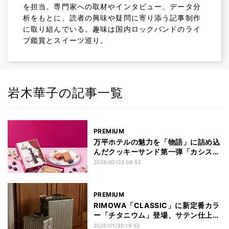
を担当。専門家への取材やインタビュー、データ分
析をもとに、読者の興味や疑問に寄り添う記事制作
に取り組んでいる。趣味は国内ロックバンドのライ
ブ鑑賞とスイーツ巡り。
岩木華子の記事一覧
PREMIUM
万平ホテルの魅力を「物語」に詰め込
んだクッキーサンド第一弾「カシス＆
ブルーベリーサンド」が発売
2026/02/03 08:53
PREMIUM
RIMOWA「CLASSIC」に新定番カラ
ー「チタニウム」登場、サテン仕上げ
の光沢感が魅力
2026/01/30 19:53