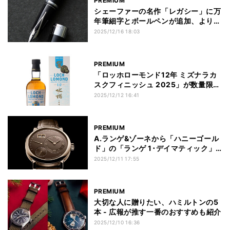
PREMIUM
シェーファーの名作「レガシー」に万
年筆細字とボールペンが追加、より日
本人に使いやすく
2025/12/16 18:03
PREMIUM
「ロッホローモンド12年 ミズナラカ
スクフィニッシュ 2025」が数量限定
で登場、日本のミズナラにしか出せな
2025/12/12 16:41
い味わい
PREMIUM
A.ランゲ&ゾーネから「ハニーゴール
ド」の「ランゲ 1･デイマティック」
登場、“ブランドの節目”を祝う一本に
2025/12/11 17:55
PREMIUM
大切な人に贈りたい、ハミルトンの5
本 - 広報が推す一番のおすすめも紹介
2025/12/10 16:36