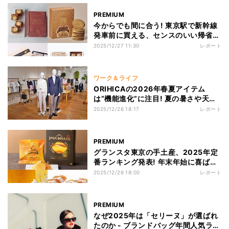
PREMIUM
今からでも間に合う! 東京駅で新幹線
発車前に買える、センスのいい帰省手
土産3選
2025/12/27 11:30
レポート
ワーク＆ライフ
ORIHICAの2026年春夏アイテム
は“機能進化”に注目! 夏の暑さや天候
変化に対応するアイテムが続々
2025/12/26 18:17
レポート
PREMIUM
グランスタ東京の手土産、2025年定
番ランキング発表! 年末年始に喜ばれ
ること間違いなしの第1位は?
2025/12/26 18:00
レポート
PREMIUM
なぜ2025年は「セリーヌ」が選ばれ
たのか - ブランドバッグ年間人気ラン