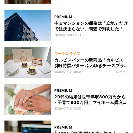
PREMIUM
中古マンションの価格は「立地」だけ
では決まらない、調査で判明した「管
理状態」という差
2026/01/28 17:34
ワーク＆ライフ
カルピスバターの新商品「カルピス
(株)特撰バター ふわゆきチーズプラ
ス」発売! ミルク感たっぷりの贅沢ス
2026/01/19 18:00
レポート
イーツ
PREMIUM
20代の結婚は世帯年収800万円から
- 子育て900万円、マイホーム購入に
1,000万円を求める時代に
2026/01/19 10:00
PREMIUM