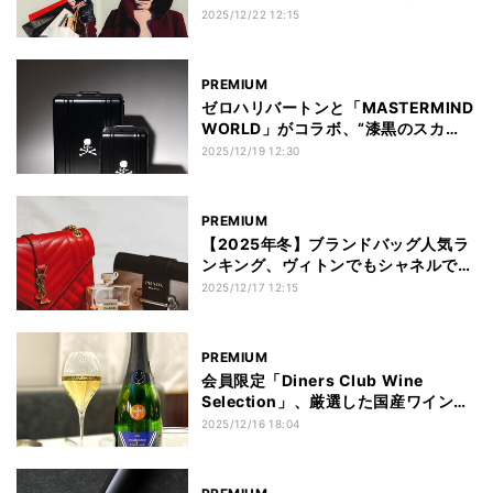
キングからひも解く
2025/12/22 12:15
PREMIUM
ゼロハリバートンと「MASTERMIND
WORLD」がコラボ、“漆黒のスカ
ル”ラゲージ2種
2025/12/19 12:30
PREMIUM
【2025年冬】ブランドバッグ人気ラ
ンキング、ヴィトンでもシャネルでも
ない“意外なブランド”が選ばれた理由
2025/12/17 12:15
PREMIUM
会員限定「Diners Club Wine
Selection」、厳選した国産ワインを
「学んで味わえる」5本セット
2025/12/16 18:04