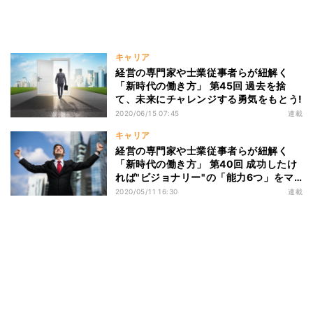
キャリア
経営の専門家や士業従事者らが紐解く
「新時代の働き方」 第45回 過去を捨
て、未来にチャレンジする勇気をもとう!
2020/06/15 07:45
連載
キャリア
経営の専門家や士業従事者らが紐解く
「新時代の働き方」 第40回 成功したけ
れば"ビジョナリー"の「能力6つ」をマ
ネするべし!
2020/05/11 16:30
連載