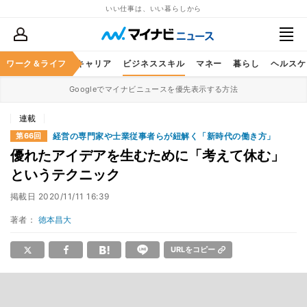
いい仕事は、いい暮らしから
ワーク＆ライフ
キャリア
ビジネススキル
マネー
暮らし
ヘルスケ
Googleでマイナビニュースを優先表示する方法
連載
経営の専門家や士業従事者らが紐解く「新時代の働き方」
第66回
優れたアイデアを生むために「考えて休む」
というテクニック
掲載日
2020/11/11 16:39
著者：
徳本昌大
URLをコピー