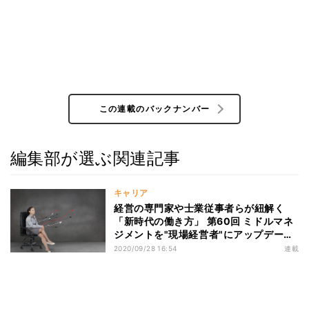
この連載のバックナンバー
編集部が選ぶ関連記事
キャリア
経営の専門家や士業従事者らが紐解く
「新時代の働き方」 第60回 ミドルマネ
ジメントを"現場経営者"にアップデート
する5つの方法
2020/09/28 16:54
連載