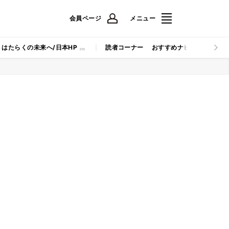
会員ページ
メニュー
はたらくの未来へ/日本HP
読者コーナー
おすすめナビ
マイナビB