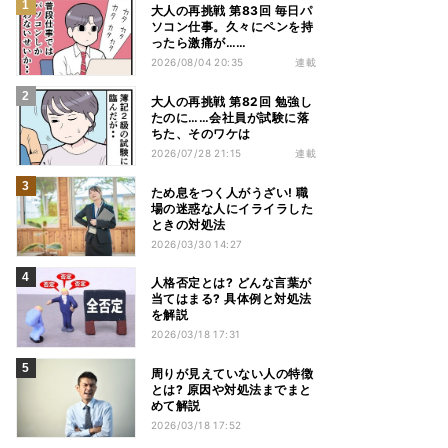
大人の再挑戦 第83回 毎日パ
ソコン仕事。久々にペンを持
ったら激痛が……
2026/08/04 20:35
連載
大人の再挑戦 第82回 勉強し
たのに……会社員が試験に落
ちた、そのワケは
2026/07/28 21:15
連載
ため息をつく人がうざい! 職
場の迷惑な人にイライラした
ときの対処法
2026/03/30 14:27
人格否定とは? どんな言葉が
当てはまる? 具体例と対処法
を解説
2026/03/18 17:31
周りが見えていない人の特徴
とは? 原因や対処法までまと
めて解説
2026/03/18 17:52