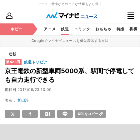
アニメ・特撮などのコアな情報をより深く
ホビー
アニメ
鉄道
コミック
おもちゃ
特撮
将棋
Googleでマイナビニュースを優先表示する方法
連載
鉄道トリビア
第423回
京王電鉄の新型車両5000系、駅間で停電して
も自力走行できる
掲載日
2017/09/23 10:00
著者：
杉山淳一
URLをコピー