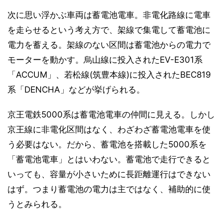
次に思い浮かぶ車両は蓄電池電車。非電化路線に電車
を走らせるという考え方で、架線で集電して蓄電池に
電力を蓄える。架線のない区間は蓄電池からの電力で
モーターを動かす。烏山線に投入されたEV-E301系
「ACCUM」、若松線(筑豊本線)に投入されたBEC819
系「DENCHA」などが挙げられる。
京王電鉄5000系は蓄電池電車の仲間に見える。しかし
京王線に非電化区間はなく、わざわざ蓄電池電車を使
う必要はない。だから、蓄電池を搭載した5000系を
「蓄電池電車」とはいわない。蓄電池で走行できると
いっても、容量が小さいために長距離運行はできない
はず。つまり蓄電池の電力は主ではなく、補助的に使
うとみられる。