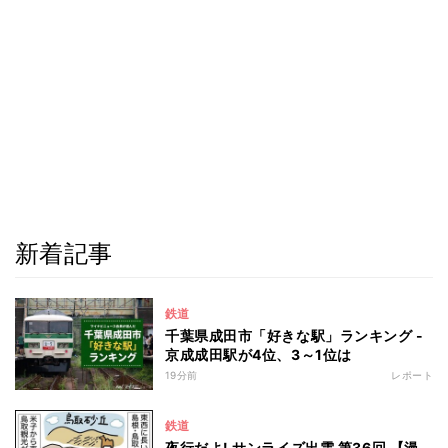
新着記事
鉄道
千葉県成田市「好きな駅」ランキング -
京成成田駅が4位、3～1位は
19分前
レポート
鉄道
夜行だよ! サンライズ出雲 第36回 【漫