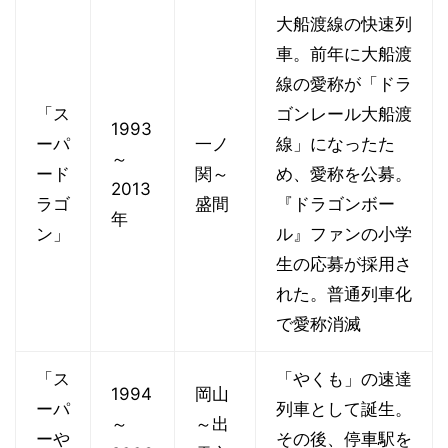
大船渡線の快速列
車。前年に大船渡
線の愛称が「ドラ
「ス
ゴンレール大船渡
1993
ーパ
一ノ
線」になったた
～
ード
関～
め、愛称を公募。
2013
ラゴ
盛間
『ドラゴンボー
年
ン」
ル』ファンの小学
生の応募が採用さ
れた。普通列車化
で愛称消滅
「ス
「やくも」の速達
1994
岡山
ーパ
列車として誕生。
～
～出
ーや
その後、停車駅を