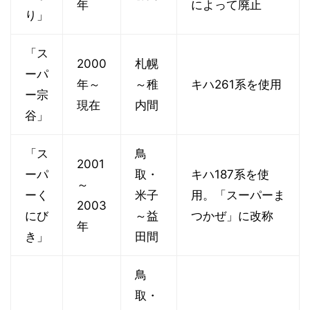
年
によって廃止
り」
「ス
2000
札幌
ーパ
年～
～稚
キハ261系を使用
ー宗
現在
内間
谷」
「ス
鳥
2001
ーパ
取・
キハ187系を使
～
ーく
米子
用。「スーパーま
2003
にび
～益
つかぜ」に改称
年
き」
田間
鳥
取・