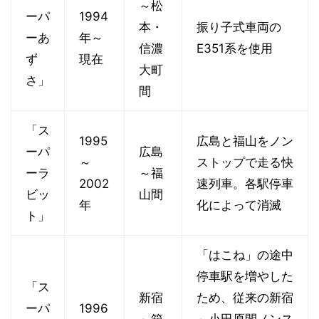
～松
ーパ
1994
本・
振り子式車両の
ーあ
年～
信濃
E351系を使用
ず
現在
大町
さ」
間
「ス
1995
広島と福山をノン
ーパ
広島
～
ストップで走る快
ーラ
～福
2002
速列車。各駅停車
ビッ
山間
年
化によって消滅
ト」
「はこね」の途中
停車駅を増やした
「ス
新宿
ため、従来の新宿
ーパ
1996