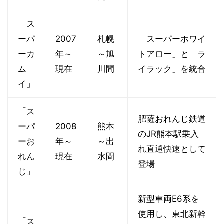
「ス
ーパ
2007
札幌
「スーパーホワイ
ーカ
年～
～旭
トアロー」と「ラ
ム
現在
川間
イラック」を統合
イ」
「ス
肥薩おれんじ鉄道
ーパ
2008
熊本
のJR熊本駅乗入
ーお
年～
～出
れ直通快速として
れん
現在
水間
登場
じ」
新型車両E6系を
使用し、東北新幹
「ス