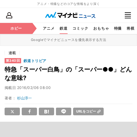
アニメ・特撮などのコアな情報をより深く
ホビー
アニメ
鉄道
コミック
おもちゃ
特撮
将棋
Googleでマイナビニュースを優先表示する方法
連載
鉄道トリビア
第340回
特急「スーパー白鳥」の「スーパー●●」どん
な意味?
掲載日
2016/02/06 08:00
著者：
杉山淳一
URLをコピー