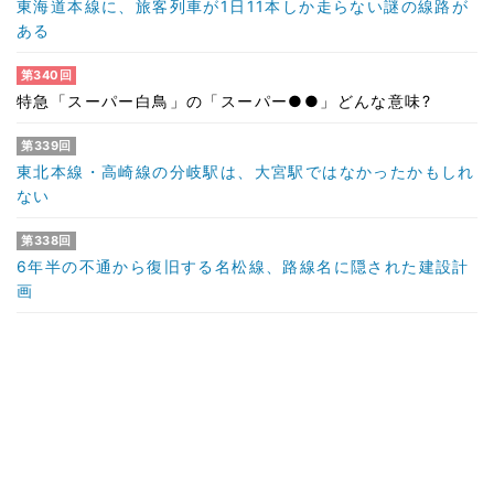
東海道本線に、旅客列車が1日11本しか走らない謎の線路が
ある
第340回
特急「スーパー白鳥」の「スーパー●●」どんな意味?
第339回
東北本線・高崎線の分岐駅は、大宮駅ではなかったかもしれ
ない
第338回
6年半の不通から復旧する名松線、路線名に隠された建設計
画