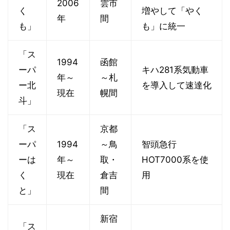
2006
雲市
く
増やして「やく
年
間
も」
も」に統一
「ス
1994
函館
ーパ
キハ281系気動車
年～
～札
ー北
を導入して速達化
現在
幌間
斗」
「ス
京都
ーパ
1994
～鳥
智頭急行
ーは
年～
取・
HOT7000系を使
く
現在
倉吉
用
と」
間
新宿
「ス