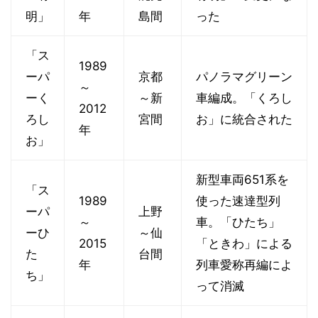
明」
年
島間
った
「ス
1989
ーパ
京都
パノラマグリーン
～
ーく
～新
車編成。「くろし
2012
ろし
宮間
お」に統合された
年
お」
新型車両651系を
「ス
1989
使った速達型列
ーパ
上野
～
車。「ひたち」
ーひ
～仙
2015
「ときわ」による
た
台間
年
列車愛称再編によ
ち」
って消滅