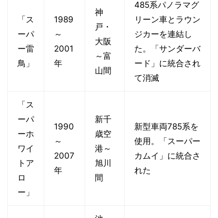
485系パノラマグ
神
「ス
1989
リーン車とラウン
戸・
ーパ
～
ジカーを連結し
大阪
ー雷
2001
た。「サンダーバ
～富
鳥」
年
ード」に統合され
山間
て消滅
「ス
ーパ
新千
1990
新型車両785系を
ーホ
歳空
～
使用。「スーパー
ワイ
港～
2007
カムイ」に統合さ
トア
旭川
年
れた
ロ
間
ー」