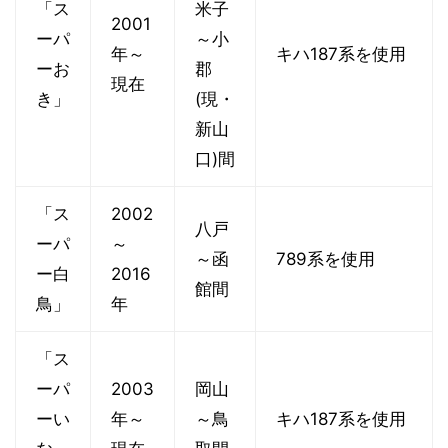
「ス
米子
2001
ーパ
～小
年～
キハ187系を使用
ーお
郡
現在
き」
(現・
新山
口)間
「ス
2002
八戸
ーパ
～
～函
789系を使用
ー白
2016
館間
鳥」
年
「ス
ーパ
2003
岡山
ーい
年～
～鳥
キハ187系を使用