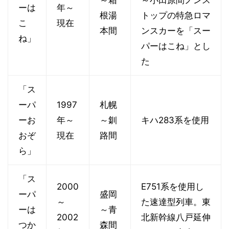
～箱
～小田原間ノンス
ーは
年～
根湯
トップの特急ロマ
こ
現在
本間
ンスカーを「スー
ね」
パーはこね」とし
た
「ス
ーパ
1997
札幌
ーお
年～
～釧
キハ283系を使用
おぞ
現在
路間
ら」
「ス
2000
E751系を使用し
ーパ
盛岡
～
た速達型列車。東
ーは
～青
2002
北新幹線八戸延伸
つか
森間