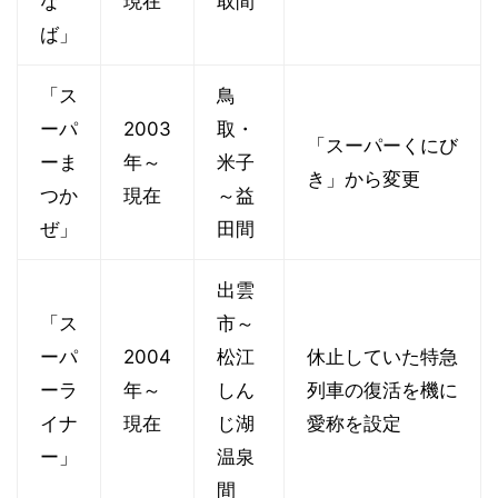
な
現在
取間
ば」
「ス
鳥
ーパ
2003
取・
「スーパーくにび
ーま
年～
米子
き」から変更
つか
現在
～益
ぜ」
田間
出雲
「ス
市～
ーパ
2004
松江
休止していた特急
ーラ
年～
しん
列車の復活を機に
イナ
現在
じ湖
愛称を設定
ー」
温泉
間