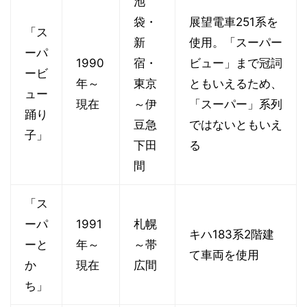
池
袋・
展望電車251系を
「ス
新
使用。「スーパー
ーパ
1990
宿・
ビュー」まで冠詞
ービ
年～
東京
ともいえるため、
ュー
現在
～伊
「スーパー」系列
踊り
豆急
ではないともいえ
子」
下田
る
間
「ス
ーパ
1991
札幌
キハ183系2階建
ーと
年～
～帯
て車両を使用
か
現在
広間
ち」