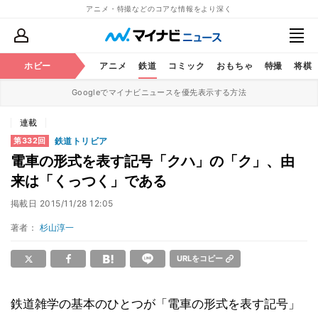
アニメ・特撮などのコアな情報をより深く
ホビー
アニメ
鉄道
コミック
おもちゃ
特撮
将棋
Googleでマイナビニュースを優先表示する方法
連載
鉄道トリビア
第332回
電車の形式を表す記号「クハ」の「ク」、由
来は「くっつく」である
掲載日
2015/11/28 12:05
著者：
杉山淳一
URLをコピー
鉄道雑学の基本のひとつが「電車の形式を表す記号」