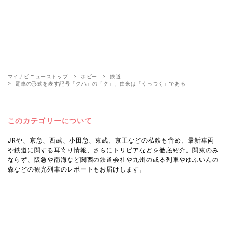
マイナビニューストップ
ホビー
鉄道
電車の形式を表す記号「クハ」の「ク」、由来は「くっつく」である
このカテゴリーについて
JRや、京急、西武、小田急、東武、京王などの私鉄も含め、最新車両
や鉄道に関する耳寄り情報、さらにトリビアなどを徹底紹介。関東のみ
ならず、阪急や南海など関西の鉄道会社や九州の或る列車やゆふいんの
森などの観光列車のレポートもお届けします。