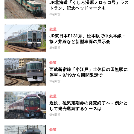
JR北海道「くしろ湿原ノロッコ号」ラス
トラン、記念ヘッドマークも
8時間前
鉄道
JR東日本E131系、松本駅で中央本線・
篠ノ井線など新型車両の展示会
8時間前
鉄道
西武新宿線「小江戸」土休日の田無駅に
停車 - 9/19から期間限定で
9時間前
鉄道
近鉄、磁気定期券の発売終了へ - 例外と
して発売継続するケースは
9時間前
鉄道