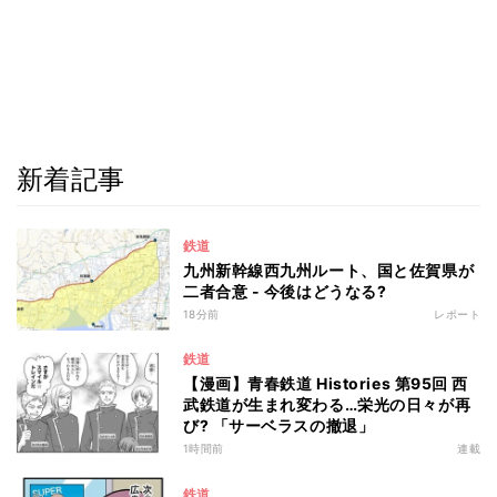
新着記事
鉄道
九州新幹線西九州ルート、国と佐賀県が
二者合意 - 今後はどうなる?
18分前
レポート
鉄道
【漫画】青春鉄道 Histories 第95回 西
武鉄道が生まれ変わる…栄光の日々が再
び? 「サーベラスの撤退」
1時間前
連載
鉄道