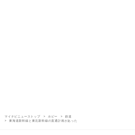
マイナビニューストップ
ホビー
鉄道
東海道新幹線と東北新幹線の直通計画があった