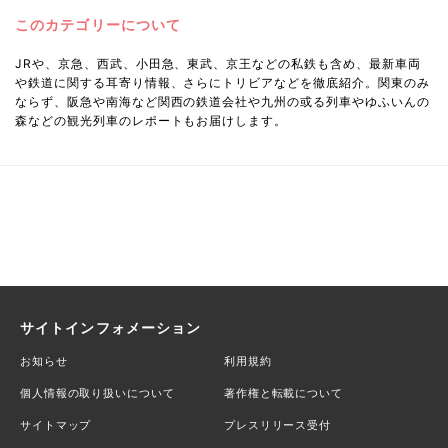
このカテゴリーについて
JRや、京急、西武、小田急、東武、京王などの私鉄も含め、最新車両
や鉄道に関する耳寄り情報、さらにトリビアなどを徹底紹介。関東のみ
ならず、阪急や南海など関西の鉄道会社や九州の或る列車やゆふいんの
森などの観光列車のレポートもお届けします。
サイトインフォメーション
お知らせ
利用規約
個人情報の取り扱いについて
著作権と転載について
サイトマップ
プレスリリース受付