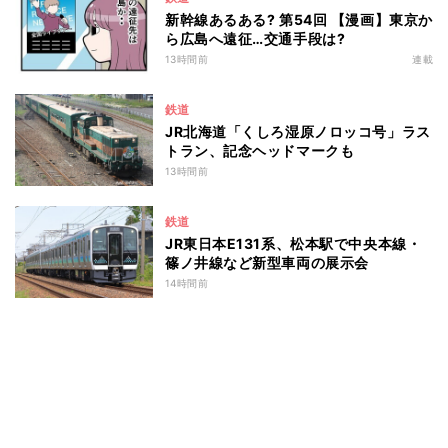
新幹線あるある? 第54回 【漫画】東京か
ら広島へ遠征…交通手段は?
13時間前
連載
鉄道
JR北海道「くしろ湿原ノロッコ号」ラス
トラン、記念ヘッドマークも
13時間前
鉄道
JR東日本E131系、松本駅で中央本線・
篠ノ井線など新型車両の展示会
14時間前