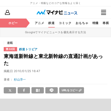
アニメ・特撮などのコアな情報をより深く
ホビー
アニメ
鉄道
コミック
おもちゃ
特撮
将棋
Googleでマイナビニュースを優先表示する方法
連載
鉄道トリビア
第32回
東海道新幹線と東北新幹線の直通計画があっ
た
掲載日
2010/01/25 16:47
著者：
杉山淳一
URLをコピー