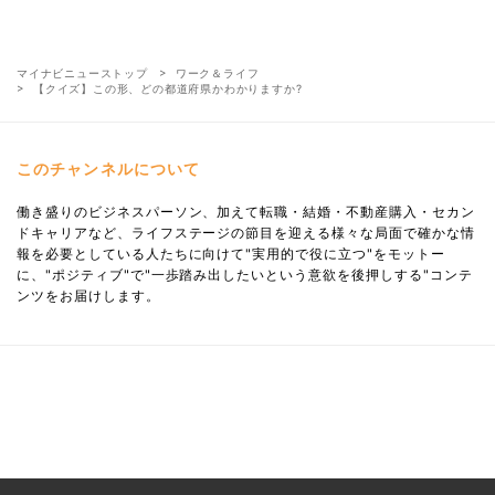
マイナビニューストップ
ワーク＆ライフ
【クイズ】この形、どの都道府県かわかりますか?
このチャンネルについて
働き盛りのビジネスパーソン、加えて転職・結婚・不動産購入・セカン
ドキャリアなど、ライフステージの節目を迎える様々な局面で確かな情
報を必要としている人たちに向けて"実用的で役に立つ"をモットー
に、"ポジティブ"で"一歩踏み出したいという意欲を後押しする"コンテ
ンツをお届けします。