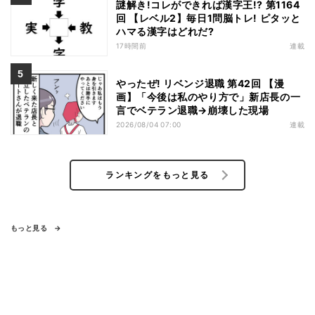
謎解き!コレができれば漢字王!? 第1164
回 【レベル2】毎日1問脳トレ! ピタッと
ハマる漢字はどれだ?
17時間前
連載
やったぜ! リベンジ退職 第42回 【漫
画】「今後は私のやり方で」新店長の一
言でベテラン退職→崩壊した現場
2026/08/04 07:00
連載
ランキングをもっと見る
もっと見る