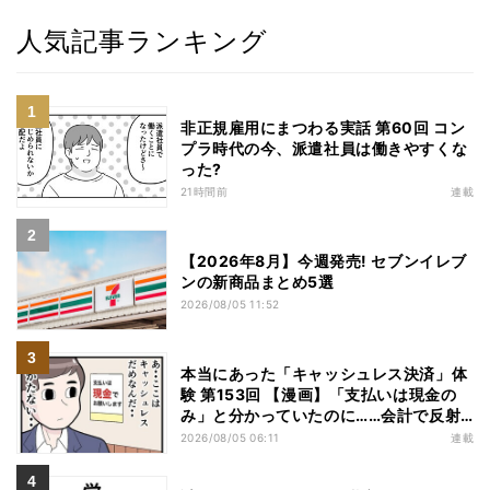
人気記事ランキング
非正規雇用にまつわる実話 第60回 コン
プラ時代の今、派遣社員は働きやすくな
った?
21時間前
連載
【2026年8月】今週発売! セブンイレブ
ンの新商品まとめ5選
2026/08/05 11:52
本当にあった「キャッシュレス決済」体
験 第153回 【漫画】「支払いは現金の
み」と分かっていたのに……会計で反射
的に出してしまったものは
2026/08/05 06:11
連載