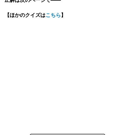
正解は次のページで――
【ほかのクイズは
こちら
】