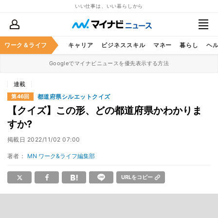
いい仕事は、いい暮らしから
ワーク＆ライフ
キャリア
ビジネススキル
マネー
暮らし
ヘ
Googleでマイナビニュースを優先表示する方法
連載
都道府県シルエットクイズ
第46回
【クイズ】この形、どの都道府県かわかりま
すか?
掲載日
2022/11/02 07:00
著者：
MN ワーク&ライフ編集部
URLをコピー