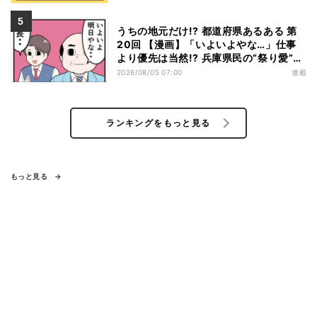
うちの地元だけ!? 都道府県あるある 第
20回 【漫画】「いよいよやな…」仕事
より優先は当然!? 兵庫県民の“祭り愛”が
熱すぎた
2026/08/05 07:00
連載
ランキングをもっと見る
もっと見る