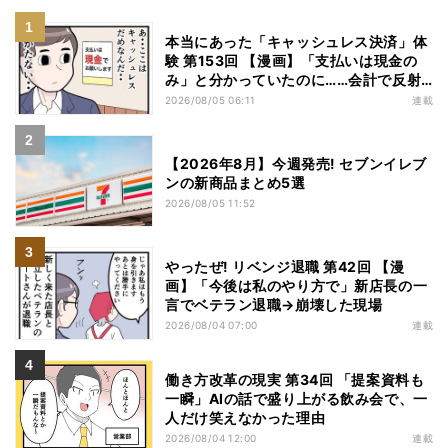
本当にあった「キャッシュレス決済」体
験 第153回 【漫画】「支払いは現金の
み」と分かっていたのに……会計で反射
的に出してしまったものは
2026/08/05 06:11
連載
【2026年8月】今週発売! セブンイレブ
ンの新商品まとめ5選
2026/08/05 11:52
やったぜ! リベンジ退職 第42回 【漫
画】「今後は私のやり方で」新店長の一
言でベテラン退職→崩壊した現場
2026/08/04 07:00
連載
働き方改革の現実 第34回 「提案資料も
一瞬」AIの話で盛り上がる飲み会で、一
人だけ笑えなかった理由
2026/08/04 12:00
連載