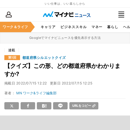
いい仕事は、いい暮らしから
ワーク＆ライフ
キャリア
ビジネススキル
マネー
暮らし
ヘ
Googleでマイナビニュースを優先表示する方法
連載
都道府県シルエットクイズ
第1回
【クイズ】この形、どの都道府県かわかりま
すか?
掲載日
2022/07/15 12:22
更新日
2022/07/15 12:25
著者：
MN ワーク&ライフ編集部
URLをコピー