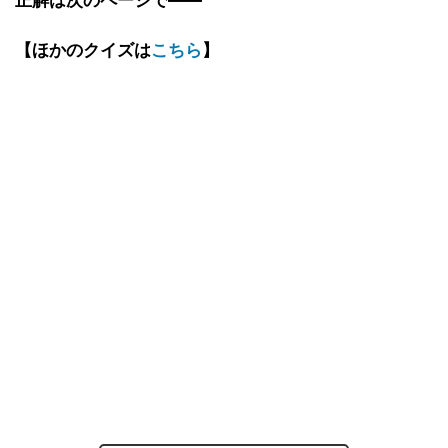
正解は次のページで――
【ほかのクイズは
こちら
】