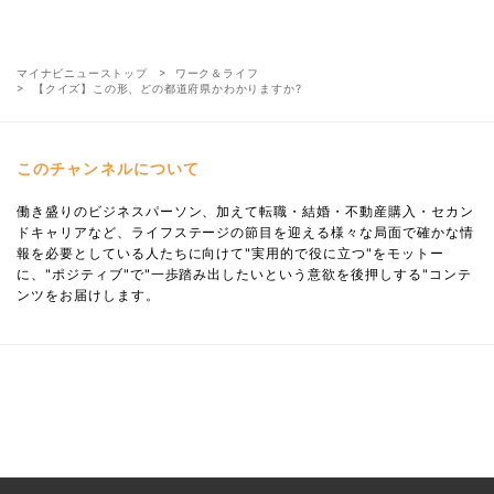
マイナビニューストップ
ワーク＆ライフ
【クイズ】この形、どの都道府県かわかりますか?
このチャンネルについて
働き盛りのビジネスパーソン、加えて転職・結婚・不動産購入・セカン
ドキャリアなど、ライフステージの節目を迎える様々な局面で確かな情
報を必要としている人たちに向けて"実用的で役に立つ"をモットー
に、"ポジティブ"で"一歩踏み出したいという意欲を後押しする"コンテ
ンツをお届けします。