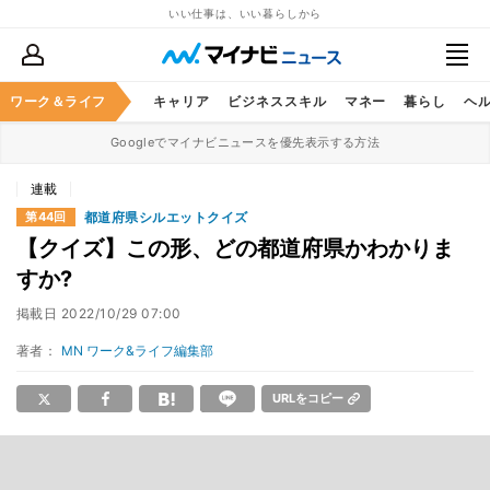
いい仕事は、いい暮らしから
ワーク＆ライフ
キャリア
ビジネススキル
マネー
暮らし
ヘ
Googleでマイナビニュースを優先表示する方法
連載
都道府県シルエットクイズ
第44回
【クイズ】この形、どの都道府県かわかりま
すか?
掲載日
2022/10/29 07:00
著者：
MN ワーク&ライフ編集部
URLをコピー