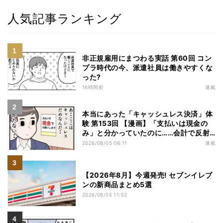
人気記事ランキング
非正規雇用にまつわる実話 第60回 コン
プラ時代の今、派遣社員は働きやすくな
った?
16時間前
連載
本当にあった「キャッシュレス決済」体
験 第153回 【漫画】「支払いは現金の
み」と分かっていたのに……会計で反射
的に出してしまったものは
2026/08/05 06:11
連載
【2026年8月】今週発売! セブンイレブ
ンの新商品まとめ5選
2026/08/05 11:52