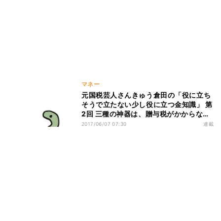
マネー
元国税芸人さんきゅう倉田の「役に立ち
そうで立たない少し役に立つ金知識」 第
2回 三種の神器は、贈与税がかからな
い?
2017/06/07 07:30
連載