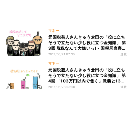
マネー
元国税芸人さんきゅう倉田の「役に立ち
そうで立たない少し役に立つ金知識」 第
3回 脱税なんて大嫌いっ! - 国税局査察
部・マルサ
2017/06/21 07:30
連載
マネー
元国税芸人さんきゅう倉田の「役に立ち
そうで立たない少し役に立つ金知識」 第
4回 「103万円以内で働く」意義と130
万円の壁
2017/06/28 08:00
連載