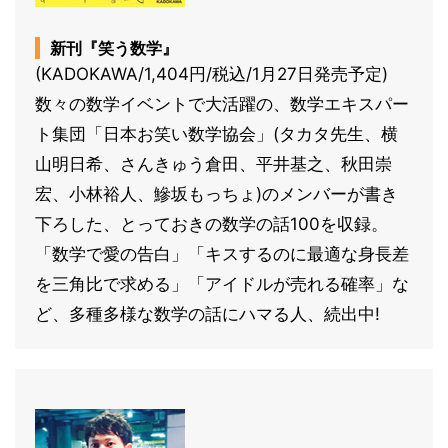
新刊『笑う数学』
(KADOKAWA/1,404円/税込/1月27日発売予定)
数々の数学イベントで大活躍の、数学エキスパー
ト集団「日本お笑い数学協会」(タカタ先生、横
山明日希、さんきゅう倉田、平井基之、秋田崇
宏、小林裕人、鰺坂もっちょ)のメンバーが書き
下ろした、とっておきの数学の話100を収録。
「数学で愛の告白」「キスするのに最適な身長差
を三角比で求める」「アイドルが売れる確率」な
ど、多種多様な数学の話にハマる人、続出中!