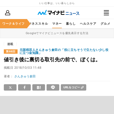
いい仕事は、いい暮らしから
ワーク＆ライフ
キャリア
ビジネススキル
マネー
暮らし
ヘルスケア
グルメ
Googleでマイナビニュースを優先表示する方法
連載
元国税芸人さんきゅう倉田の「役に立ちそうで立たない少し役
第68回
に立つ金知識」
値引き後に裏切る取引先の前で、ぼくは。
掲載日
2018/10/03 11:48
著者：
さんきゅう倉田
URLをコピー