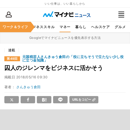
いい仕事は、いい暮らしから
ワーク＆ライフ
キャリア
ビジネススキル
マネー
暮らし
ヘルスケア
グルメ
Googleでマイナビニュースを優先表示する方法
連載
元国税芸人さんきゅう倉田の「役に立ちそうで立たない少し役
第49回
に立つ金知識」
囚人のジレンマをビジネスに活かそう
掲載日
2018/05/16 09:30
著者：
さんきゅう倉田
URLをコピー