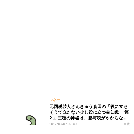
マネー
元国税芸人さんきゅう倉田の「役に立ち
そうで立たない少し役に立つ金知識」 第
2回 三種の神器は、贈与税がかからな
い?
2017/06/07 07:30
連載