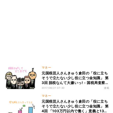
マネー
元国税芸人さんきゅう倉田の「役に立ち
そうで立たない少し役に立つ金知識」 第
3回 脱税なんて大嫌いっ! - 国税局査察
部・マルサ
2017/06/21 07:30
連載
マネー
元国税芸人さんきゅう倉田の「役に立ち
そうで立たない少し役に立つ金知識」 第
4回 「103万円以内で働く」意義と130