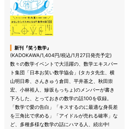
新刊『笑う数学』
(KADOKAWA/1,404円/税込/1月27日発売予定)
数々の数学イベントで大活躍の、数学エキスパー
ト集団「日本お笑い数学協会」(タカタ先生、横
山明日希、さんきゅう倉田、平井基之、秋田崇
宏、小林裕人、鰺坂もっちょ)のメンバーが書き
下ろした、とっておきの数学の話100を収録。
「数学で愛の告白」「キスするのに最適な身長差
を三角比で求める」「アイドルが売れる確率」な
ど、多種多様な数学の話にハマる人、続出中!