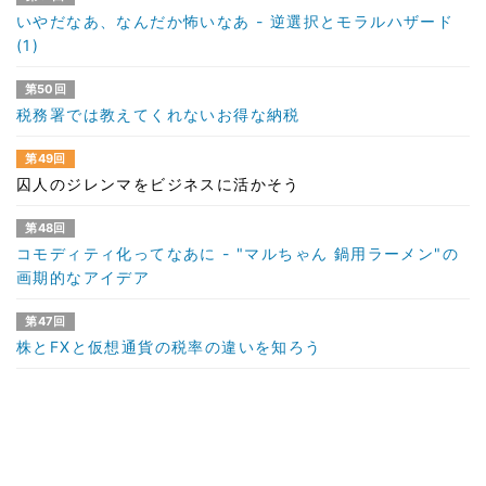
いやだなあ、なんだか怖いなあ - 逆選択とモラルハザード
(1)
第50回
税務署では教えてくれないお得な納税
第49回
囚人のジレンマをビジネスに活かそう
第48回
コモディティ化ってなあに - "マルちゃん 鍋用ラーメン"の
画期的なアイデア
第47回
株とFXと仮想通貨の税率の違いを知ろう