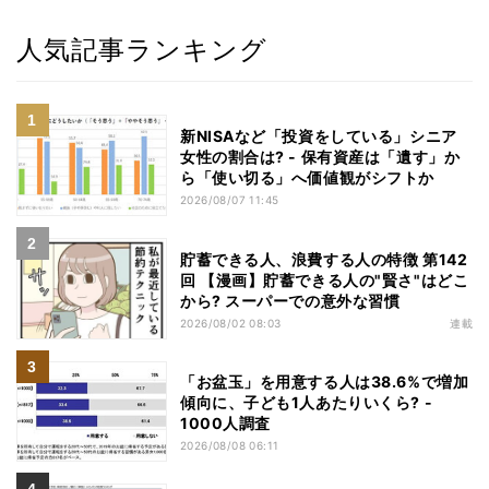
人気記事ランキング
新NISAなど「投資をしている」シニア
女性の割合は? - 保有資産は「遺す」か
ら「使い切る」へ価値観がシフトか
2026/08/07 11:45
貯蓄できる人、浪費する人の特徴 第142
回 【漫画】貯蓄できる人の"賢さ"はどこ
から? スーパーでの意外な習慣
2026/08/02 08:03
連載
「お盆玉」を用意する人は38.6%で増加
傾向に、子ども1人あたりいくら? -
1000人調査
2026/08/08 06:11