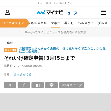
いい仕事は、いい暮らしから
ワーク＆ライフ
キャリア
ビジネススキル
マネー
暮らし
ヘルスケア
グルメ
Googleでマイナビニュースを優先表示する方法
連載
元国税芸人さんきゅう倉田の「役に立ちそうで立たない少し役
第256回
に立つ金知識」
それいけ確定申告! 3月15日まで
掲載日
2023/03/08 06:08
著者：
さんきゅう倉田
URLをコピー