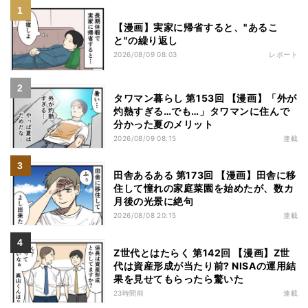
【漫画】実家に帰省すると、"あるこ
と"の繰り返し
2026/08/09 08:03
レポート
タワマン暮らし 第153回 【漫画】「外が
灼熱すぎる…でも…」タワマンに住んで
分かった夏のメリット
2026/08/09 08:15
連載
田舎あるある 第173回 【漫画】田舎に移
住して憧れの家庭菜園を始めたが、数カ
月後の光景に絶句
2026/08/08 20:15
連載
Z世代とはたらく 第142回 【漫画】Z世
代は資産形成が当たり前? NISAの運用結
果を見せてもらったら驚いた
23時間前
連載