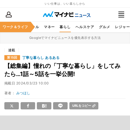
いい仕事は、いい暮らしから
ャリア
ワーク＆ライフ
ビジネススキル
マネー
暮らし
ヘルスケア
グルメ
レジャー
Googleでマイナビニュースを優先表示する方法
連載
丁寧な暮らし あるある
第15回
【総集編】憧れの「丁寧な暮らし」をしてみ
たら…1話～5話を一挙公開!
掲載日
2024/03/23 10:00
著者：
みつほし
URLをコピー