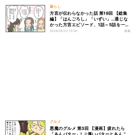
暮らし
方言が伝わらなかった話 第19回 【総集
編】「はんごろし」「いずい」…通じな
かった方言エピソード、1話～5話を一挙
公開!
2024/03/22 10:00
連載
グルメ
悪魔のグルメ 第3回 【漫画】疲れたら
「あんバター」! ぶ厚いバターとあんこ