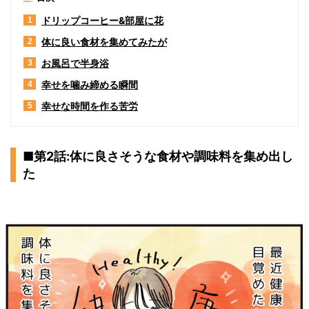
ドリップコーヒー&部屋に花
1
体に良い食材を集めてみたが
2
お風呂で半身浴
3
幸せを噛み締める瞬間
4
幸せな時間を作る苦労
5
■第2話:体に良さそうな食材や調味料を集め出し
た