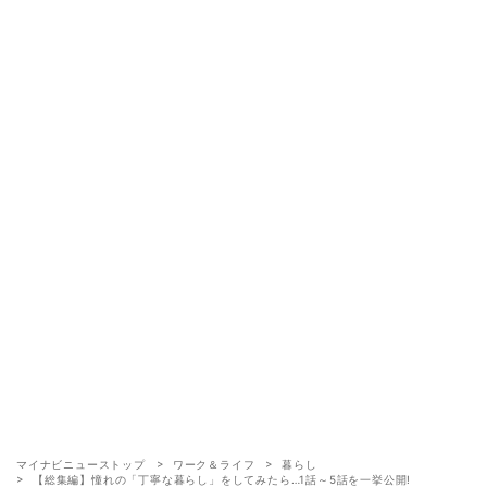
マイナビニューストップ
ワーク＆ライフ
暮らし
【総集編】憧れの「丁寧な暮らし」をしてみたら…1話～5話を一挙公開!