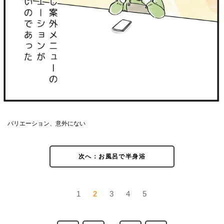
バリエーション、意外にない
次へ：お風呂で半身浴
1
2
3
4
5