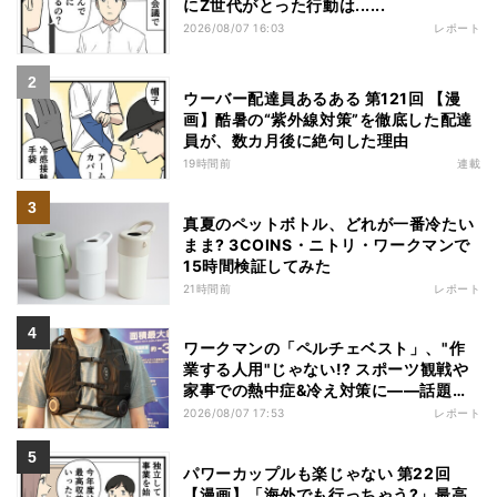
にZ世代がとった行動は......
2026/08/07 16:03
レポート
ウーバー配達員あるある 第121回 【漫
画】酷暑の“紫外線対策”を徹底した配達
員が、数カ月後に絶句した理由
19時間前
連載
真夏のペットボトル、どれが一番冷たい
まま? 3COINS・ニトリ・ワークマンで
15時間検証してみた
21時間前
レポート
ワークマンの「ペルチェベスト」、"作
業する人用"じゃない!? スポーツ観戦や
家事での熱中症&冷え対策に――話題の
商品を徹底検証
2026/08/07 17:53
レポート
パワーカップルも楽じゃない 第22回
【漫画】「海外でも行っちゃう?」最高