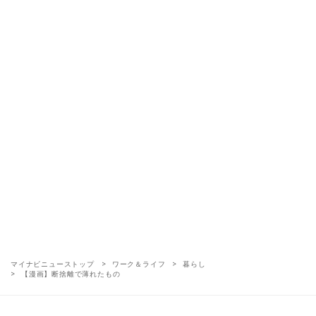
マイナビニューストップ
ワーク＆ライフ
暮らし
【漫画】断捨離で薄れたもの