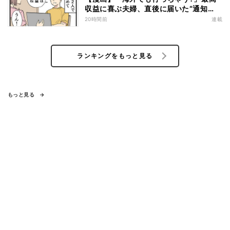
収益に喜ぶ夫婦、直後に届いた“通知
書”で現実に戻された
20時間前
連載
ランキングをもっと見る
もっと見る