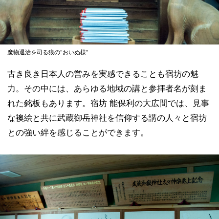
魔物退治を司る狼の"おいぬ様"
古き良き日本人の営みを実感できることも宿坊の魅
力。その中には、あらゆる地域の講と参拝者名が刻ま
れた銘板もあります。宿坊 能保利の大広間では、見事
な襖絵と共に武蔵御岳神社を信仰する講の人々と宿坊
との強い絆を感じることができます。