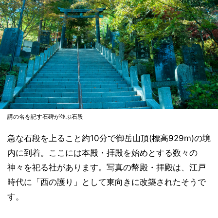
講の名を記す石碑が並ぶ石段
急な石段を上ること約10分で御岳山頂(標高929m)の境
内に到着。ここには本殿・拝殿を始めとする数々の
神々を祀る社があります。写真の幣殿・拝殿は、江戸
時代に「西の護り」として東向きに改築されたそうで
す。