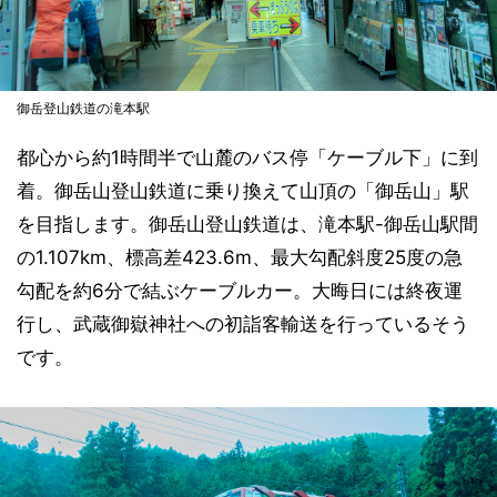
御岳登山鉄道の滝本駅
都心から約1時間半で山麓のバス停「ケーブル下」に到
着。御岳山登山鉄道に乗り換えて山頂の「御岳山」駅
を目指します。御岳山登山鉄道は、滝本駅-御岳山駅間
の1.107km、標高差423.6m、最大勾配斜度25度の急
勾配を約6分で結ぶケーブルカー。大晦日には終夜運
行し、武蔵御嶽神社への初詣客輸送を行っているそう
です。