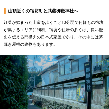
山頂近くの宿坊町と武蔵御嶽神社へ
紅葉が始まった山道を歩くこと10分弱で何軒もの宿坊
が集まるエリアに到着。宿坊や住居の多くは、長い歴
史を伝える門構えの日本式家屋であり、その中には茅
葺き屋根の建物もあります。