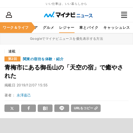
いい仕事は、いい暮らしから
暮らし
ワーク＆ライフ
ヘルスケア
グルメ
レジャー
車とバイク
キャッシュレス
Googleでマイナビニュースを優先表示する方法
連載
関東の宿坊を体験・紹介
第2回
青梅市にある御岳山の「天空の宿」で癒やさ
れた
掲載日
2019/12/07 15:55
著者：
永澤嘉己
URLをコピー