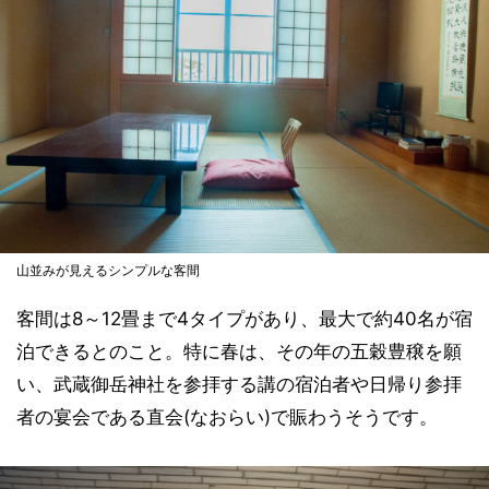
山並みが見えるシンプルな客間
客間は8～12畳まで4タイプがあり、最大で約40名が宿
泊できるとのこと。特に春は、その年の五穀豊穣を願
い、武蔵御岳神社を参拝する講の宿泊者や日帰り参拝
者の宴会である直会(なおらい)で賑わうそうです。