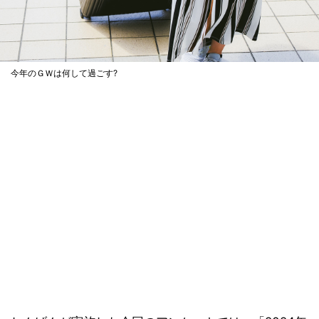
今年のＧＷは何して過ごす?