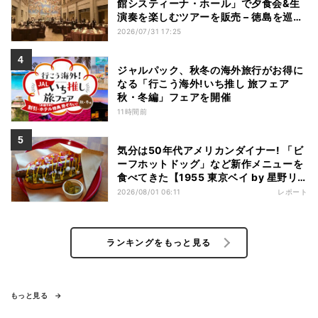
館システィーナ・ホール」で夕食会&生
演奏を楽しむツアーを販売 – 徳島を巡る
5つのコース
2026/07/31 17:25
ジャルパック、秋冬の海外旅行がお得に
なる「行こう海外!いち推し 旅フェア
秋・冬編」フェアを開催
11時間前
気分は50年代アメリカンダイナー! 「ビ
ーフホットドッグ」など新作メニューを
食べてきた【1955 東京ベイ by 星野リ
ゾート宿泊レポ】
2026/08/01 06:11
レポート
ランキングをもっと見る
もっと見る