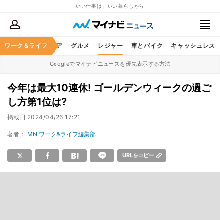
いい仕事は、いい暮らしから
暮らし
ワーク＆ライフ
ヘルスケア
グルメ
レジャー
車とバイク
キャッシュレス
Googleでマイナビニュースを優先表示する方法
今年は最大10連休! ゴールデンウィークの過ご
し方第1位は?
掲載日
2024/04/26 17:21
著者：
MN ワーク&ライフ編集部
URLをコピー