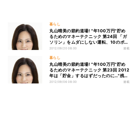
暮らし
丸山晴美の節約道場! "年100万円"貯め
るためのマネーテクニック 第24回 「ガ
ソリン」をムダにしない運転、10のポイ
ントとは?
2012/09/20 08:00
連載
暮らし
丸山晴美の節約道場! "年100万円"貯め
るためのマネーテクニック 第23回 2012
年は「貯金」するはずだったのに…"残り
4カ月"で挽回するには?
2012/09/06 08:00
連載