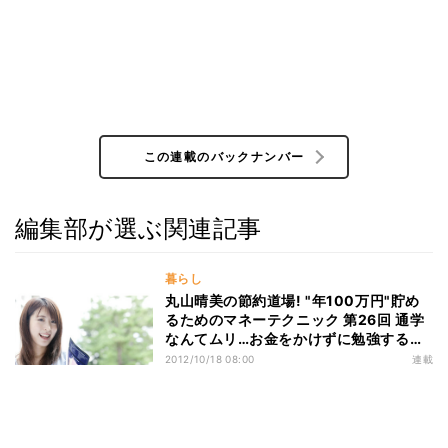
この連載のバックナンバー
編集部が選ぶ関連記事
暮らし
丸山晴美の節約道場! "年100万円"貯め
るためのマネーテクニック 第26回 通学
なんてムリ…お金をかけずに勉強するに
は?
2012/10/18 08:00
連載