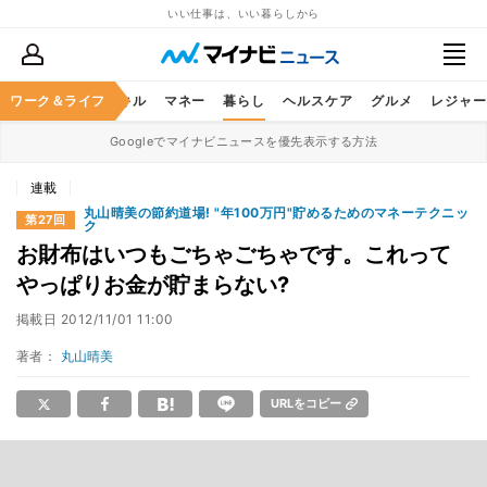
いい仕事は、いい暮らしから
ャリア
ワーク＆ライフ
ビジネススキル
マネー
暮らし
ヘルスケア
グルメ
レジャー
Googleでマイナビニュースを優先表示する方法
連載
丸山晴美の節約道場! "年100万円"貯めるためのマネーテクニッ
第27回
ク
お財布はいつもごちゃごちゃです。これって
やっぱりお金が貯まらない?
掲載日
2012/11/01 11:00
著者：
丸山晴美
URLをコピー