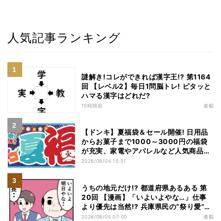
人気記事ランキング
謎解き!コレができれば漢字王!? 第1164
回 【レベル2】毎日1問脳トレ! ピタッと
ハマる漢字はどれだ?
15時間前
連載
【ドンキ】夏福袋＆セール開催! 日用品
からお菓子まで1000～3000円の福袋
が充実、家電やアパレルなど人気商品も
特価
2026/08/04 15:51
うちの地元だけ!? 都道府県あるある 第
20回 【漫画】「いよいよやな…」仕事
より優先は当然!? 兵庫県民の“祭り愛”が
熱すぎた
2026/08/05 07:00
連載