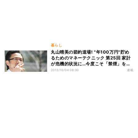
暮らし
丸山晴美の節約道場! "年100万円"貯め
るためのマネーテクニック 第25回 家計
が危機的状況に…今度こそ「禁煙」を成
功させたい!
2012/10/04 08:30
連載