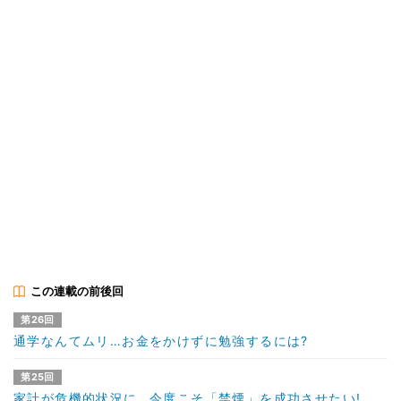
この連載の前後回
第26回
通学なんてムリ…お金をかけずに勉強するには?
第25回
家計が危機的状況に…今度こそ「禁煙」を成功させたい!