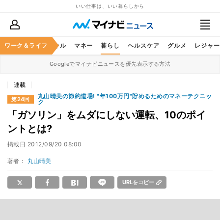
いい仕事は、いい暮らしから
ャリア
ワーク＆ライフ
ビジネススキル
マネー
暮らし
ヘルスケア
グルメ
レジャー
Googleでマイナビニュースを優先表示する方法
連載
丸山晴美の節約道場! "年100万円"貯めるためのマネーテクニッ
第24回
ク
「ガソリン」をムダにしない運転、10のポイ
ントとは?
掲載日
2012/09/20 08:00
著者：
丸山晴美
URLをコピー