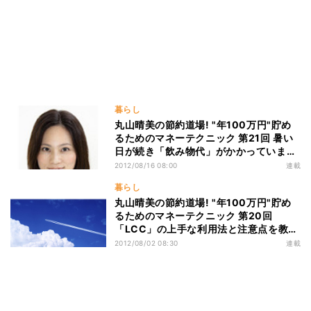
暮らし
丸山晴美の節約道場! "年100万円"貯め
るためのマネーテクニック 第21回 暑い
日が続き「飲み物代」がかかっていま
す…節約する方法は?
2012/08/16 08:00
連載
暮らし
丸山晴美の節約道場! "年100万円"貯め
るためのマネーテクニック 第20回
「LCC」の上手な利用法と注意点を教え
てください!!
2012/08/02 08:30
連載