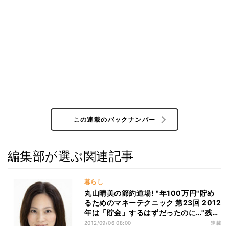
この連載のバックナンバー
編集部が選ぶ関連記事
暮らし
丸山晴美の節約道場! "年100万円"貯め
るためのマネーテクニック 第23回 2012
年は「貯金」するはずだったのに…"残り
4カ月"で挽回するには?
2012/09/06 08:00
連載