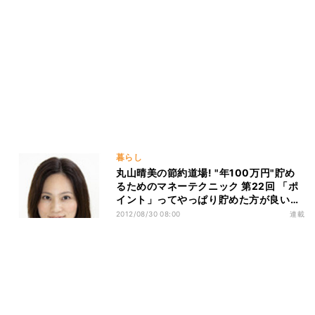
暮らし
丸山晴美の節約道場! "年100万円"貯め
るためのマネーテクニック 第22回 「ポ
イント」ってやっぱり貯めた方が良いの
でしょうか?
2012/08/30 08:00
連載