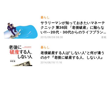
暮らし
サラリーマンが知っておきたいマネーテ
クニック 第36回 「老後破産」に陥らな
い!!--20代・30代からのライフプラン
の考え方(1)
2015/09/08 08:00
連載
暮らし
老後破産する人は"しない人"と何が違う
のか? 『老後に破産する人、しない人』
2014/06/16 11:16