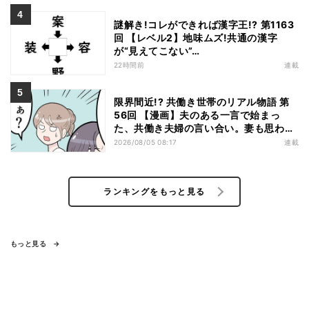
謎解き!コレができれば漢字王!? 第1163
回 【レベル2】地味ムズ!共通の漢字
が“見えてこない”…
22時間前
連載
限界間近!? 共働き世帯のリアル物語 第
56回 【漫画】夫のある一言で始まっ
た、共働き夫婦の言い合い。妻も思わ
ず…
2026/08/05 08:17
連載
ランキングをもっと見る
もっと見る