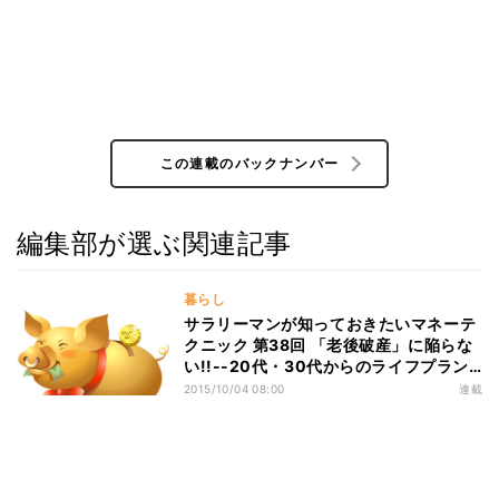
この連載のバックナンバー
編集部が選ぶ関連記事
暮らし
サラリーマンが知っておきたいマネーテ
クニック 第38回 「老後破産」に陥らな
い!!--20代・30代からのライフプラン
の考え方(3)
2015/10/04 08:00
連載