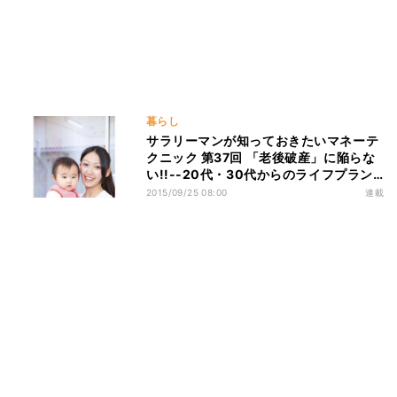
暮らし
サラリーマンが知っておきたいマネーテ
クニック 第37回 「老後破産」に陥らな
い!!--20代・30代からのライフプラン
の考え方(2)
2015/09/25 08:00
連載