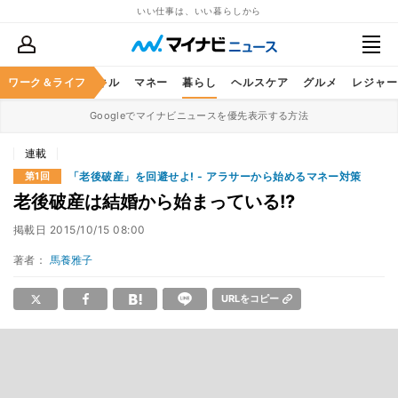
いい仕事は、いい暮らしから
ャリア
ワーク＆ライフ
ビジネススキル
マネー
暮らし
ヘルスケア
グルメ
レジャー
Googleでマイナビニュースを優先表示する方法
連載
「老後破産」を回避せよ! - アラサーから始めるマネー対策
第1回
老後破産は結婚から始まっている!?
掲載日
2015/10/15 08:00
著者：
馬養雅子
URLをコピー