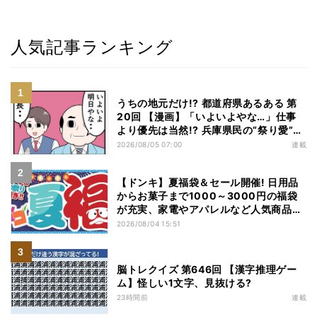
人気記事ランキング
うちの地元だけ!? 都道府県あるある 第
20回 【漫画】「いよいよやな…」仕事
より優先は当然!? 兵庫県民の“祭り愛”が
熱すぎた
2026/08/05 07:00
連載
【ドンキ】夏福袋＆セール開催! 日用品
からお菓子まで1000～3000円の福袋
が充実、家電やアパレルなど人気商品も
特価
2026/08/04 15:51
脳トレクイズ 第646回 【漢字推理ゲー
ム】怪しい1文字、見抜ける?
23時間前
連載