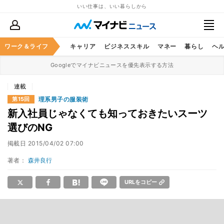
いい仕事は、いい暮らしから
ワーク＆ライフ
キャリア
ビジネススキル
マネー
暮らし
ヘ
Googleでマイナビニュースを優先表示する方法
連載
理系男子の服装術
第15回
新入社員じゃなくても知っておきたいスーツ
選びのNG
掲載日
2015/04/02 07:00
著者：
森井良行
URLをコピー