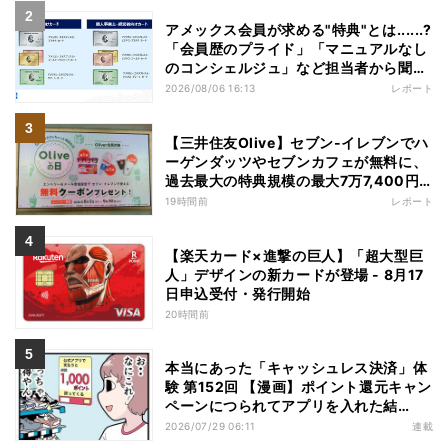
アメックス会員が求める"特典"とは......?
「会員歴のプライド」「マニュアルなし
のコンシェルジュ」など担当者から聞い
た"裏話"も
2026/08/06 16:13
レポート
【三井住友Olive】セブン-イレブンでハ
ーゲンダッツやセブンカフェが無料に、
過去最大の特典規模の最大7万7,400円
相当がもらえるキャンペーンも - 夏休み
19時間前
レポート
の"酷暑出費"を応援
【楽天カード×進撃の巨人】「超大型巨
人」デザインの新カードが登場 - 8月17
日申込受付・発行開始
20時間前
本当にあった「キャッシュレス決済」体
験 第152回 【漫画】ポイント還元キャン
ペーンにつられてアプリを入れた結
果……お得を逃したまさかの理由
2026/07/29 06:11
連載