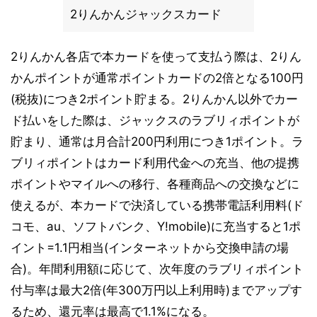
2りんかんジャックスカード
2りんかん各店で本カードを使って支払う際は、2りん
かんポイントが通常ポイントカードの2倍となる100円
(税抜)につき2ポイント貯まる。2りんかん以外でカー
ド払いをした際は、ジャックスのラブリィポイントが
貯まり、通常は月合計200円利用につき1ポイント。ラ
ブリィポイントはカード利用代金への充当、他の提携
ポイントやマイルへの移行、各種商品への交換などに
使えるが、本カードで決済している携帯電話利用料(ド
コモ、au、ソフトバンク、Y!mobile)に充当すると1ポ
イント=1.1円相当(インターネットから交換申請の場
合)。年間利用額に応じて、次年度のラブリィポイント
付与率は最大2倍(年300万円以上利用時)までアップす
るため、還元率は最高で1.1%になる。