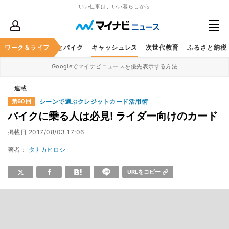
いい仕事は、いい暮らしから
ルメ
ワーク＆ライフ
レジャー
車とバイク
キャッシュレス
次世代教育
ふるさと納税
Googleでマイナビニュースを優先表示する方法
連載
シーンで選ぶクレジットカード活用術
第60回
バイクに乗る人は必見! ライダー向けのカード
掲載日
2017/08/03 17:06
著者：
タナカヒロシ
URLをコピー