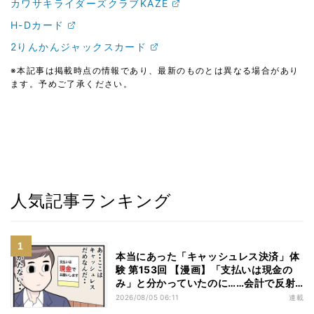
カワサキライダーズクラブKAZE
H-Dカード
2りんかんジャックスカード
※本記事は掲載時点の情報であり、最新のものとは異なる場合があり
ます。予めご了承ください。
人気記事ランキング
本当にあった「キャッシュレス決済」体
験 第153回 【漫画】「支払いは現金の
み」と分かっていたのに……会計で反射
的に出してしまったものは
2026/08/05 06:11
連載