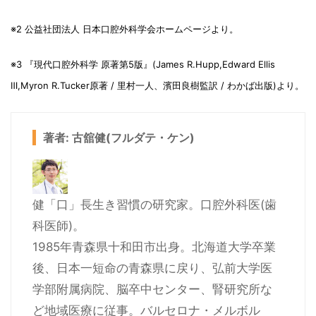
※2 公益社団法人 日本口腔外科学会ホームページより。
※3 『現代口腔外科学 原著第5版』(James R.Hupp,Edward Ellis
Ⅲ,Myron R.Tucker原著 / 里村一人、濱田良樹監訳 / わかば出版)より。
著者: 古舘健(フルダテ・ケン)
健「口」長生き習慣の研究家。口腔外科医(歯
科医師)。
1985年青森県十和田市出身。北海道大学卒業
後、日本一短命の青森県に戻り、弘前大学医
学部附属病院、脳卒中センター、腎研究所な
ど地域医療に従事。バルセロナ・メルボル