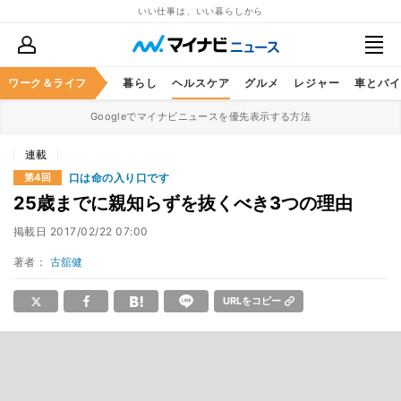
いい仕事は、いい暮らしから
ジネススキル
ワーク＆ライフ
マネー
暮らし
ヘルスケア
グルメ
レジャー
車とバイ
Googleでマイナビニュースを優先表示する方法
連載
口は命の入り口です
第4回
25歳までに親知らずを抜くべき3つの理由
掲載日
2017/02/22 07:00
著者：
古舘健
URLをコピー