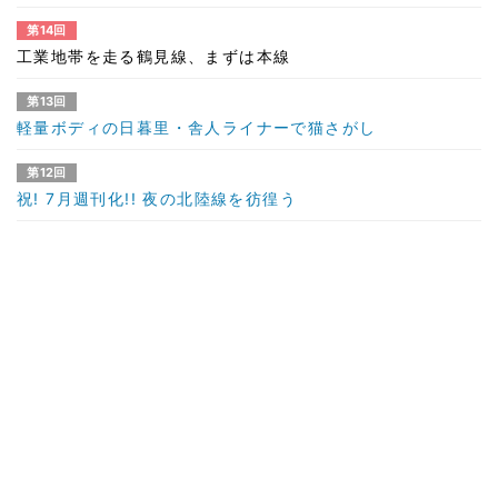
第14回
工業地帯を走る鶴見線、まずは本線
第13回
軽量ボディの日暮里・舎人ライナーで猫さがし
第12回
祝! 7月週刊化!! 夜の北陸線を彷徨う