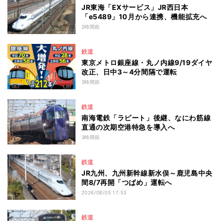
JR東海「EXサービス」JR西日本
「e5489」10月から連携、機能拡充へ
2時間前
鉄道
東京メトロ銀座線・丸ノ内線9/19ダイヤ
改正、日中3～4分間隔で運転
3時間前
鉄道
南海電鉄「ラピート」後継、なにわ筋線
直通の次期空港特急を導入へ
3時間前
鉄道
JR九州、九州新幹線新水俣～鹿児島中央
間8/7再開「つばめ」運転へ
2026/08/05 17:53
鉄道