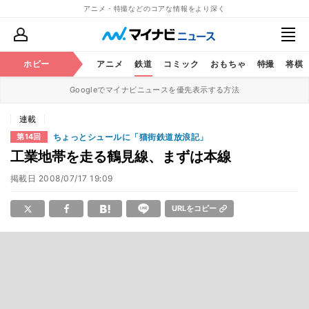
アニメ・特撮などのコアな情報をより深く
ホビー
アニメ
鉄道
コミック
おもちゃ
特撮
将棋
Googleでマイナビニュースを優先表示する方法
連載
ちょっとシュールに「猫街鉄道放浪記」
第14回
工業地帯を走る鶴見線、まずは本線
掲載日
2008/07/17 19:09
URLをコピー