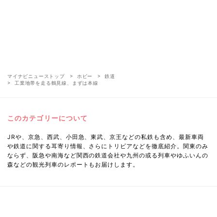
マイナビニューストップ
ホビー
鉄道
工業地帯を走る鶴見線、まずは本線
このカテゴリーについて
JRや、京急、西武、小田急、東武、京王などの私鉄も含め、最新車両
や鉄道に関する耳寄り情報、さらにトリビアなどを徹底紹介。関東のみ
ならず、阪急や南海など関西の鉄道会社や九州の或る列車やゆふいんの
森などの観光列車のレポートもお届けします。