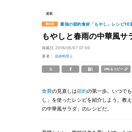
連載
最強の節約食材「もやし」レシピ10
第9回
もやしと春雨の中華風サ
掲載日
2016/05/07 07:00
著者：
筋肉料理人
URLをコピー
食費
の見直しは
節約
の第一歩。いつでも
し」を使ったレシピを紹介しよう。教え
の中華風サラダ」のレシピだ。