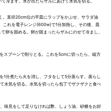
置いて冷ます。水が出たらザルにあげて水気を切る。
く。直径20cm位の平皿にラップをかぶせ、サラダ油
。これを電子レンジ(600w)で1分加熱し、その後、皿
して卵を固める。卵が固まったらザルにのせて冷まし、
ネをスプーンで削りとる。これを5cmに切ったら、縦方
雨を1分煮たら火を消し、フタをして5分蒸らす。蒸らし
て水気を切る。水気を切ったら包丁でザクザクと食べ
混ぜ、味見をして足りなければ酢、しょう油、砂糖をお好