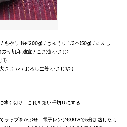
 もやし 1袋(200g) / きゅうり 1/2本(50g) / にんじ
塩、白炒り胡麻 適宜 / ごま油 小さじ2
1)
 大さじ1/2 / おろし生姜 小さじ1/2)
めに薄く切り、これを細い千切りにする。
てラップをかぶせ、電子レンジ600wで5分加熱したら