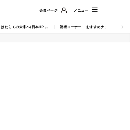
会員ページ
メニュー
はたらくの未来へ/日本HP
読者コーナー
おすすめナビ
マイナビB