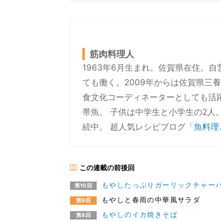
筋肉料理人
1963年6月生まれ。佐賀県在住。
ても働く。2009年からは佐賀県三
食文化コーディネーターとしても活
帯魚。 子供は中学生と小学生の2人
続中。 超人気レシピブログ「
魚料理
この連載の前後回
もやしたっぷりガーリックチャー
第10回
もやしと春雨の中華風サラダ
第9回
もやしのイカ焼きそば
第8回