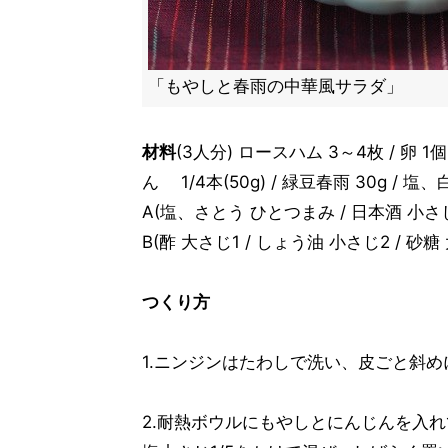
「もやしと春雨の中華風サラダ」
材料
(3人分) ロースハム 3～4枚 / 卵 1個 /
ん 1/4本(50g) / 緑豆春雨 30g / 
A(塩、さとう ひとつまみ / 日本酒 小さじ
B(酢 大さじ1 / しょう油 小さじ2 / 砂糖
つくり方
1.ニンジンはたわしで洗い、皮ごと斜
2.耐熱ボウルにもやしとにんじんを入れ