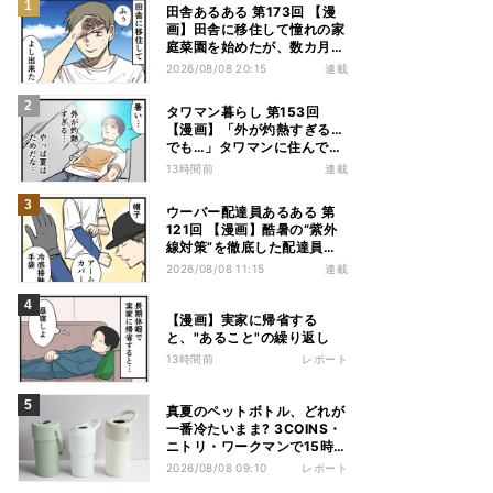
田舎あるある 第173回 【漫
画】田舎に移住して憧れの家
庭菜園を始めたが、数カ月後
の光景に絶句
2026/08/08 20:15
連載
タワマン暮らし 第153回
【漫画】「外が灼熱すぎる…
でも…」タワマンに住んで分
かった夏のメリット
13時間前
連載
ウーバー配達員あるある 第
121回 【漫画】酷暑の“紫外
線対策”を徹底した配達員
が、数カ月後に絶句した理由
2026/08/08 11:15
連載
【漫画】実家に帰省する
と、"あること"の繰り返し
13時間前
レポート
真夏のペットボトル、どれが
一番冷たいまま? 3COINS・
ニトリ・ワークマンで15時間
検証してみた
2026/08/08 09:10
レポート