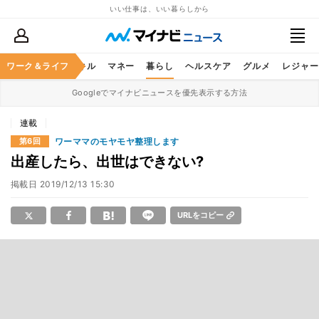
いい仕事は、いい暮らしから
ャリア
ワーク＆ライフ
ビジネススキル
マネー
暮らし
ヘルスケア
グルメ
レジャー
Googleでマイナビニュースを優先表示する方法
連載
ワーママのモヤモヤ整理します
第6回
出産したら、出世はできない?
掲載日
2019/12/13 15:30
URLをコピー