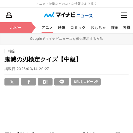
アニメ・特撮などのコアな情報をより深く
ホビー
アニメ
鉄道
コミック
おもちゃ
特撮
将棋
Googleでマイナビニュースを優先表示する方法
検定
鬼滅の刃検定クイズ【中級】
掲載日
2025/03/14 20:27
URLをコピー