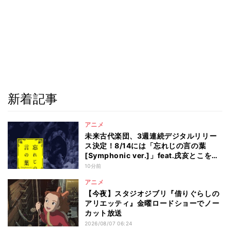
新着記事
アニメ
未来古代楽団、3週連続デジタルリリー
ス決定！8/14には「忘れじの言の葉
[Symphonic ver.]」feat.戌亥とこを配
信
10分前
アニメ
【今夜】スタジオジブリ『借りぐらしの
アリエッティ』金曜ロードショーでノー
カット放送
2026/08/07 06:24