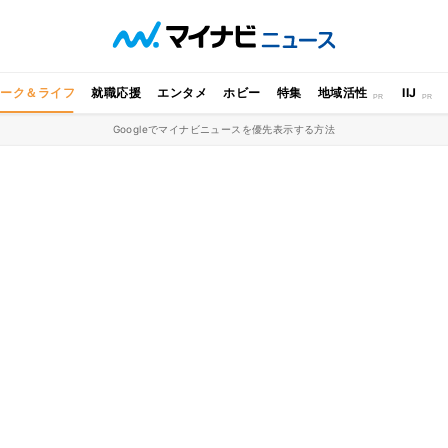
ワーク＆ライフ
就職応援
エンタメ
ホビー
特集
地域活性
IIJ
Googleでマイナビニュースを優先表示する方法