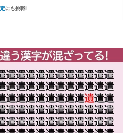
定
にも挑戦!