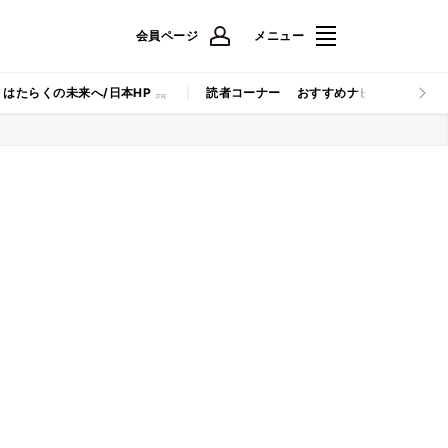
会員ページ
メニュー
はたらくの未来へ/日本HP
読者コーナー
おすすめナビ
マイナビB