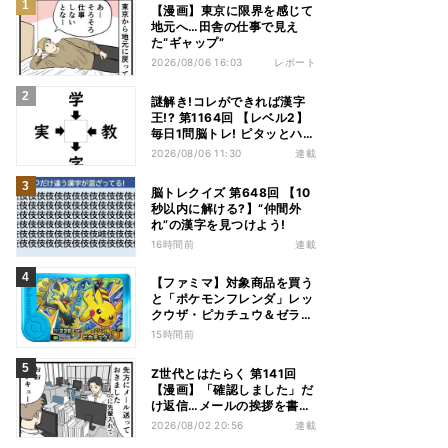
【漫画】東京に限界を感じて
地元へ…田舎の仕事で見え
た“ギャップ”
2026/08/06 16:03
レポート
謎解き!コレができれば漢字
王!? 第1164回 【レベル2】
毎日1問脳トレ! ピタッとハマ
る漢字はどれだ?
2026/08/06 11:30
連載
脳トレクイズ 第648回 【10
秒以内に解ける?】“仲間外
れ”の漢字を見つけよう!
16時間前
連載
【ファミマ】対象商品を買う
と「ポケモンフレンダ」レッ
クウザ・ピカチュウ＆ゼラオ
ラのスペシャルフレンダピッ
15時間前
クがもらえるキャンペーン
Z世代とはたらく 第141回
【漫画】「確認しました」だ
け返信…メールの挨拶を書か
ない“チャット世代”の価値観
2026/08/02 20:56
連載