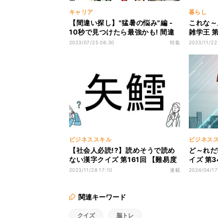
キャリア
暮らし
【間違い探し】"猛暑の悩み"編 -
これな～
10秒で見つけたら最強かも! 間違
雑学王 
いだらけの新入社員
下にある
2023/07/25 06:30
特集
2023/11/22
所”の名
ビジネススキル
ビジネス
【社会人必読!?】読めそうで読め
ど～れだ
ない漢字クイズ 第161回 【難易度
イズ 第
4】なんと読むでしょう!? - 読めた
を英語で
2023/11/28 17:10
連載
2024/04/17
らスゴい超難問!
イ!
関連キーワード
クイズ
脳トレ