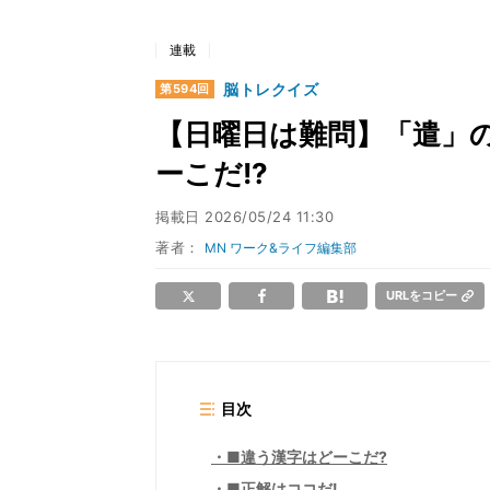
連載
脳トレクイズ
第594回
【日曜日は難問】「遣」
ーこだ!?
掲載日
2026/05/24 11:30
著者：
MN ワーク&ライフ編集部
URLをコピー
目次
■違う漢字はどーこだ?
■正解はココだ!