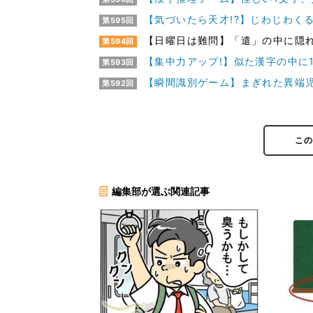
【気づいたら天才!?】じわじわくる
第595回
【日曜日は難問】「遣」の中に隠れ
第594回
【集中力アップ!】似た漢字の中に1
第593回
【瞬間識別ゲーム】まぎれた異端児
第592回
こ
編集部が選ぶ関連記事