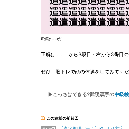
正解はココだ!
正解は……上から3段目・右から3番目
ぜひ、脳トレで頭の体操をしてみてくだ
▶こっちはできる?難読漢字の
中級検
この連載の前後回
【漢字推理ゲーム】怪しい1文字、
第596回