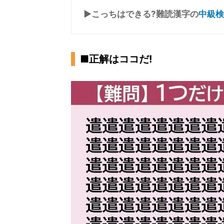
▶こっちはできる?難読漢字の
中級検
■正解はココだ!