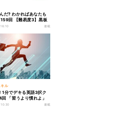
んだ? わかればあなたも
第159回 【難易度3】黒板
“チョークなどを置く場
 16:10
連載
前、知ってる?
スキル
! 1分でデキる英語3択ク
34回 「習うより慣れよ」
いえる? - 解けたらスゴ
 10:30
連載