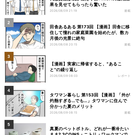
果を見せてもらったら驚いた
2026/08/09 21:19
連載
田舎あるある 第173回 【漫画】田舎に移
住して憧れの家庭菜園を始めたが、数カ
月後の光景に絶句
2026/08/08 20:15
連載
【漫画】実家に帰省すると、"あるこ
と"の繰り返し
2026/08/09 08:03
レポート
タワマン暮らし 第153回 【漫画】「外が
灼熱すぎる…でも…」タワマンに住んで
分かった夏のメリット
2026/08/09 08:15
連載
真夏のペットボトル、どれが一番冷たい
まま? 3COINS・ニトリ・ワークマンで