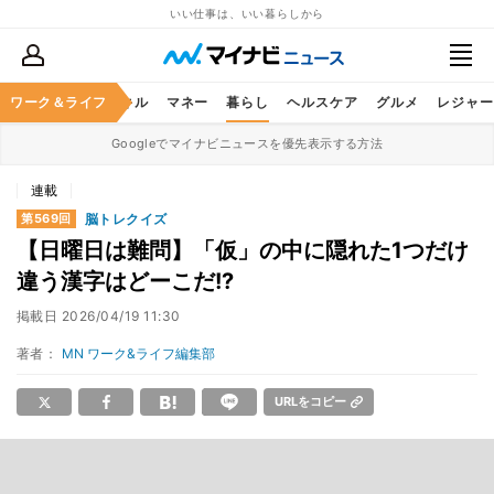
いい仕事は、いい暮らしから
ャリア
ワーク＆ライフ
ビジネススキル
マネー
暮らし
ヘルスケア
グルメ
レジャー
Googleでマイナビニュースを優先表示する方法
連載
脳トレクイズ
第569回
【日曜日は難問】「仮」の中に隠れた1つだけ
違う漢字はどーこだ!?
掲載日
2026/04/19 11:30
著者：
MN ワーク&ライフ編集部
URLをコピー