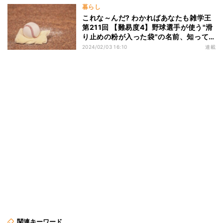
暮らし
これな～んだ? わかればあなたも雑学王
第211回 【難易度4】野球選手が使う"滑
り止めの粉が入った袋"の名前、知って
る?
2024/02/03 16:10
連載
関連キーワード