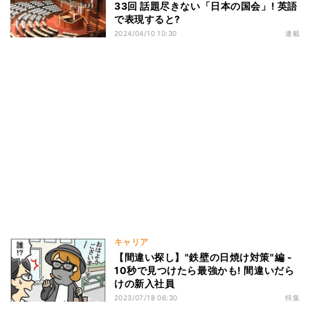
33回 話題尽きない「日本の国会」! 英語
で表現すると?
2024/04/10 10:30
連載
キャリア
【間違い探し】"鉄壁の日焼け対策"編 -
10秒で見つけたら最強かも! 間違いだら
けの新入社員
2023/07/18 06:30
特集