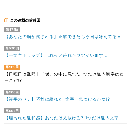
この連載の前後回
第571回
【あなたの脳が試される】正解できたら今日は冴えてる日!
第570回
【一文字トラップ】しれっと紛れたヤツがいます…
第569回
【日曜日は難問】「仮」の中に隠れた1つだけ違う漢字はど
ーこだ!?
第568回
【漢字のワナ】巧妙に紛れた1文字、気づけるかな!?
第567回
【埋もれた違和感】あなたは見抜ける? 1つだけ違う文字