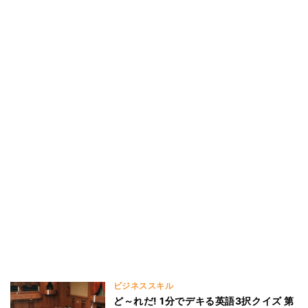
ビジネススキル
ど～れだ! 1分でデキる英語3択クイズ 第