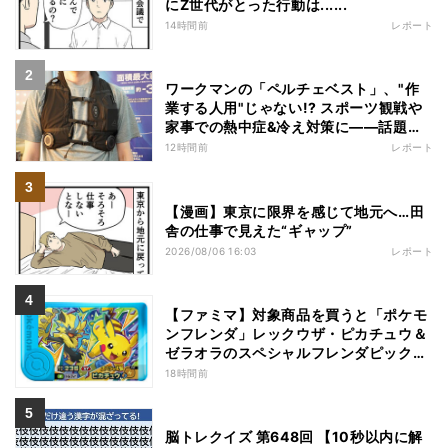
にZ世代がとった行動は......
14時間前
レポート
ワークマンの「ペルチェベスト」、"作
業する人用"じゃない!? スポーツ観戦や
家事での熱中症&冷え対策に――話題の
商品を徹底検証
12時間前
レポート
【漫画】東京に限界を感じて地元へ…田
舎の仕事で見えた“ギャップ”
2026/08/06 16:03
レポート
【ファミマ】対象商品を買うと「ポケモ
ンフレンダ」レックウザ・ピカチュウ＆
ゼラオラのスペシャルフレンダピックが
もらえるキャンペーン
18時間前
脳トレクイズ 第648回 【10秒以内に解