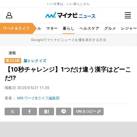
いい仕事は、いい暮らしから
ャリア
ワーク＆ライフ
ビジネススキル
マネー
暮らし
ヘルスケア
グルメ
レジャー
Googleでマイナビニュースを優先表示する方法
連載
脳トレクイズ
第332回
【10秒チャレンジ】1つだけ違う漢字はどーこ
だ!?
掲載日
2025/05/21 11:35
著者：
MN ワーク&ライフ編集部
URLをコピー