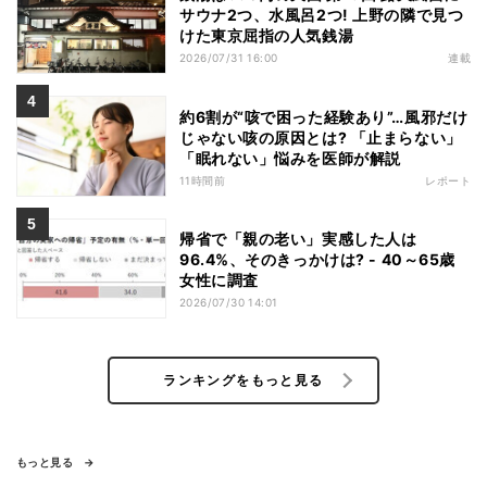
サウナ2つ、水風呂2つ! 上野の隣で見つ
けた東京屈指の人気銭湯
2026/07/31 16:00
連載
約6割が“咳で困った経験あり”…風邪だけ
じゃない咳の原因とは? 「止まらない」
「眠れない」悩みを医師が解説
11時間前
レポート
帰省で「親の老い」実感した人は
96.4%、そのきっかけは? - 40～65歳
女性に調査
2026/07/30 14:01
ランキングをもっと見る
もっと見る