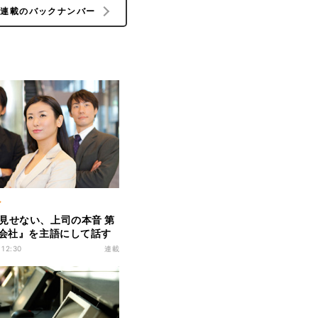
の連載のバックナンバー
ア
見せない、上司の本音 第
『会社』を主語にして話す
らないで」
 12:30
連載