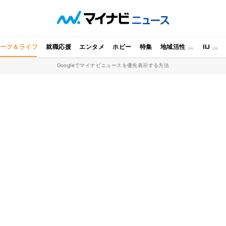
ワーク＆ライフ
就職応援
エンタメ
ホビー
特集
地域活性
IIJ
Googleでマイナビニュースを優先表示する方法