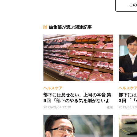
こ
編集部が選ぶ関連記事
ヘルスケア
ヘルスケ
部下には見せない、上司の本音 第
部下には
9回 「部下のやる気を削がないよ
3回 「
うに気をつけてます」
人にはな
2013/09/04 12:30
連載
2013/08/29