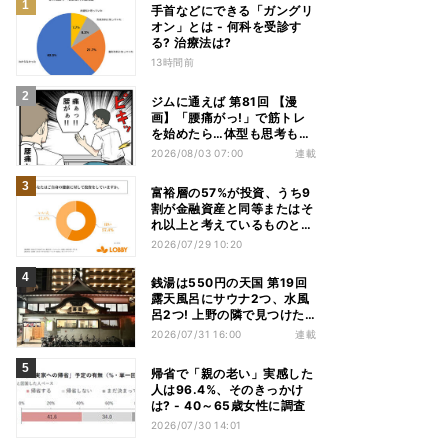
手首などにできる「ガングリ
オン」とは - 何科を受診す
る? 治療法は?
13時間前
ジムに通えば 第81回 【漫
画】「腰痛がっ!」で筋トレ
を始めたら…体型も思考も別
人になっていた
2026/08/03 07:00
連載
富裕層の57%が投資、うち9
割が金融資産と同等またはそ
れ以上と考えているものと
は? - 「ないと人生を楽しめ
2026/07/29 10:20
ない」「人生の幸福度に直結
する」「一度失えばお金で買
銭湯は550円の天国 第19回
い戻すことが困難」
露天風呂にサウナ2つ、水風
呂2つ! 上野の隣で見つけた
東京屈指の人気銭湯
2026/07/31 16:00
連載
帰省で「親の老い」実感した
人は96.4%、そのきっかけ
は? - 40～65歳女性に調査
2026/07/30 14:01