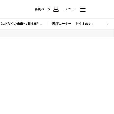
会員ページ
メニュー
はたらくの未来へ/日本HP
読者コーナー
おすすめナビ
マイナビB