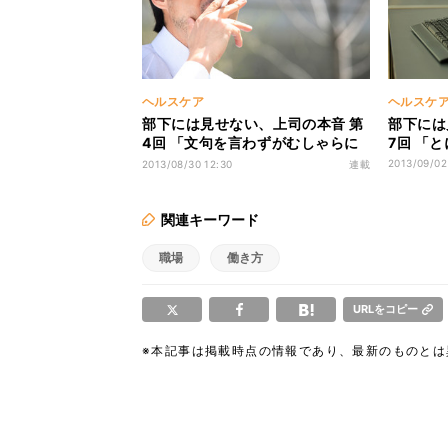
ヘルスケア
ヘルスケ
部下には見せない、上司の本音 第
部下には
4回 「文句を言わずがむしゃらに
7回 「
頑張れ」
2013/09/02
2013/08/30 12:30
連載
関連キーワード
職場
働き方
URLをコピー
※本記事は掲載時点の情報であり、最新のものと