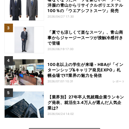
洋服の青山からリサイクルポリエステル
100％の「ウエアシフトスーツ」発売
2026/04/27 17:30
「夏でも涼しくて楽なスーツ」、青山商
事からジャージースーツが接触冷感付き
で登場
2026/06/19 17:00
100名以上の学生が来場 - HBAが「イン
ターンシップ&キャリア発見EXPO」札
幌会場でIT業界の魅力を発信
2026/07/01 10:31
レポート
【業界別】27年卒人気就職企業ランキン
グ発表、就活生3.4万人が選んだ人気企
業は?
2026/04/24 14:02