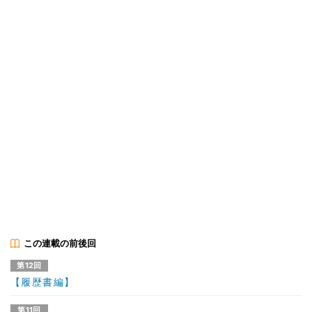
この連載の前後回
第12回
【履歴書編】
第11回