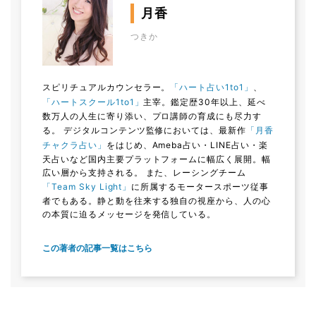
月香
つきか
スピリチュアルカウンセラー。
「ハート占い1to1」
、
「ハートスクール1to1」
主宰。鑑定歴30年以上、延べ
数万人の人生に寄り添い、プロ講師の育成にも尽力す
る。 デジタルコンテンツ監修においては、最新作
「月香
チャクラ占い」
をはじめ、Ameba占い・LINE占い・楽
天占いなど国内主要プラットフォームに幅広く展開。幅
広い層から支持される。 また、レーシングチーム
「Team Sky Light」
に所属するモータースポーツ従事
者でもある。静と動を往来する独自の視座から、人の心
の本質に迫るメッセージを発信している。
この著者の記事一覧はこちら