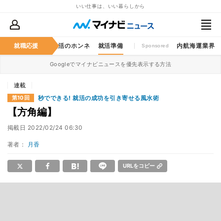
いい仕事は、いい暮らしから
仕事のゲンバ
就職応援
就活のホンネ
就活準備
内航海運業界
Sponsored
Googleでマイナビニュースを優先表示する方法
連載
秒でできる! 就活の成功を引き寄せる風水術
第10回
【方角編】
掲載日
2022/02/24 06:30
著者：
月香
URLをコピー