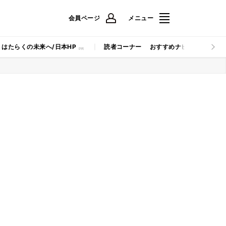
会員ページ
メニュー
はたらくの未来へ/日本HP
読者コーナー
おすすめナビ
マイナビB