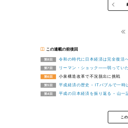
この連載の前後回
令和の時代に日本経済は完全復活
第8回
リーマン・ショック――弱ってい
第7回
小泉構造改革で不況脱出に挑戦
第6回
平成経済の歴史 - ITバブルで一
第5回
平成の日本経済を振り返る - 山
第4回
こ