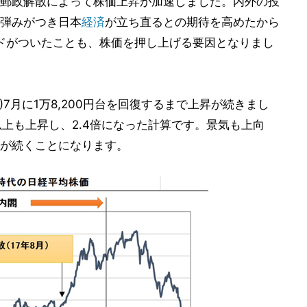
郵政解散によって株価上昇が加速しました。内外の投
弾みがつき日本
経済
が立ち直るとの期待を高めたから
メドがついたことも、株価を押し上げる要因となりまし
)7月に1万8,200円台を回復するまで上昇が続きまし
以上も上昇し、2.4倍になった計算です。景気も上向
拡大が続くことになります。