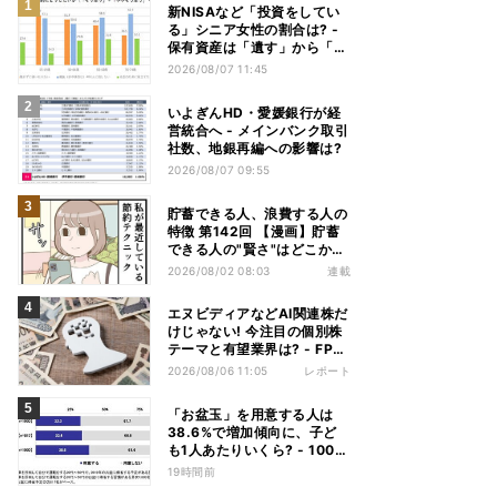
新NISAなど「投資をしてい
る」シニア女性の割合は? -
保有資産は「遺す」から「使
い切る」へ価値観がシフトか
2026/08/07 11:45
いよぎんHD・愛媛銀行が経
営統合へ - メインバンク取引
社数、地銀再編への影響は?
2026/08/07 09:55
貯蓄できる人、浪費する人の
特徴 第142回 【漫画】貯蓄
できる人の"賢さ"はどこか
ら? スーパーでの意外な習慣
2026/08/02 08:03
連載
エヌビディアなどAI関連株だ
けじゃない! 今注目の個別株
テーマと有望業界は? - FP解
説
2026/08/06 11:05
レポート
「お盆玉」を用意する人は
38.6%で増加傾向に、子ど
も1人あたりいくら? - 1000
人調査
19時間前