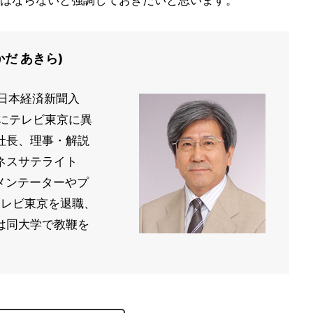
はならないと強調しておきたいと思います。
かだ あきら)
、日本経済新聞入
年にテレビ東京に異
社長、理事・解説
ネスサテライト
コメンテーターやプ
テレビ東京を退職、
は同大学で教鞭を
。