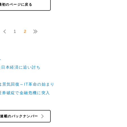
最初のページに戻る
1
2
へ
た日本経済に追い討ち
時は景気回復～IT革命の始まり
一証券破綻で金融危機に突入
の連載のバックナンバー