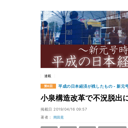
連載
平成の日本経済が残したもの - 新元
第6回
小泉構造改革で不況脱出
掲載日
2019/04/16 09:57
著者：
岡田晃