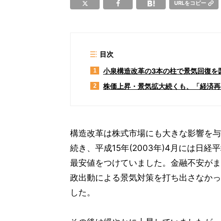
URLをコピー
目次
小泉構造改革の3本の柱で景気回復を
1
株価上昇・景気拡大続くも、「経済再
2
構造改革は株式市場にも大きな影響を与
続き、平成15年(2003年)4月には日
最安値をつけていました。金融不安がま
政出動による景気対策を打ち出さなかっ
した。