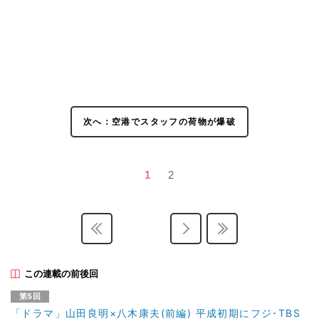
次へ：空港でスタッフの荷物が爆破
1
2
この連載の前後回
第5回
「ドラマ」山田良明×八木康夫(前編) 平成初期にフジ･TBS