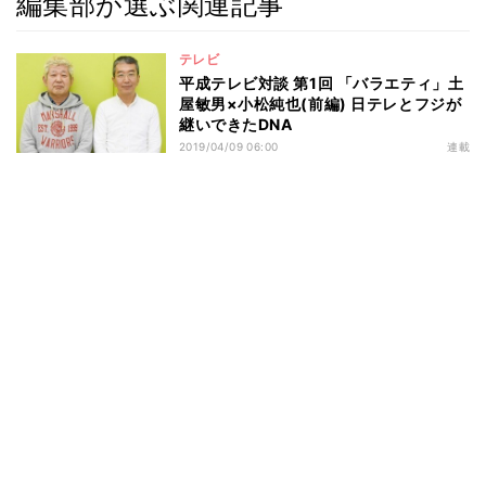
編集部が選ぶ関連記事
テレビ
平成テレビ対談 第1回 「バラエティ」土
屋敏男×小松純也(前編) 日テレとフジが
継いできたDNA
2019/04/09 06:00
連載