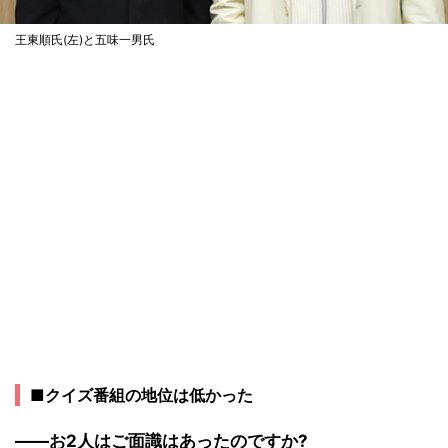
王東順氏(左)と五味一男氏
■クイズ番組の地位は低かった
――お2人はご面識はあったのですか?