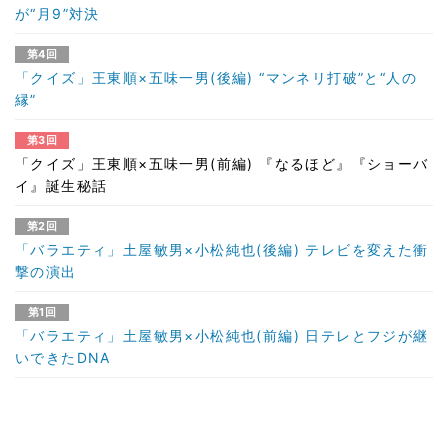
が“月9”対決
第4回
「クイズ」王東順×五味一男(後編) “マンネリ打破”と“人の
縁”
第3回
「クイズ」王東順×五味一男(前編) 『なるほど』『ショーバ
イ』誕生秘話
第2回
「バラエティ」土屋敏男×小松純也(後編) テレビを変えた衝
撃の演出
第1回
「バラエティ」土屋敏男×小松純也(前編) 日テレとフジが継
いできたDNA