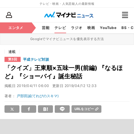
テレビ・映画・人気芸能人の最新情報
エンタメ
芸能
テレビ
ラジオ
映画
YouTube
BS・
Googleでマイナビニュースを優先表示する方法
連載
平成テレビ対談
第3回
「クイズ」王東順×五味一男(前編) 『なるほ
ど』『ショーバイ』誕生秘話
掲載日
2019/04/11 06:00
更新日
2019/04/12 12:33
著者：
戸部田誠(てれびのスキマ)
URLをコピー