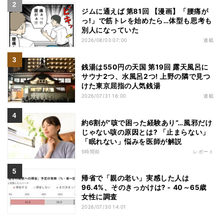
ジムに通えば 第81回 【漫画】「腰痛が
っ!」で筋トレを始めたら…体型も思考も
別人になっていた
2026/08/03 07:00
連載
銭湯は550円の天国 第19回 露天風呂に
サウナ2つ、水風呂2つ! 上野の隣で見つ
けた東京屈指の人気銭湯
2026/07/31 16:00
連載
約6割が“咳で困った経験あり”…風邪だけ
じゃない咳の原因とは? 「止まらない」
「眠れない」悩みを医師が解説
5時間前
レポート
帰省で「親の老い」実感した人は
96.4%、そのきっかけは? - 40～65歳
女性に調査
2026/07/30 14:01