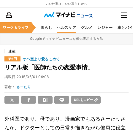
いい仕事は、いい暮らしから
ジネススキル
ワーク＆ライフ
マネー
暮らし
ヘルスケア
グルメ
レジャー
車とバイ
Googleでマイナビニュースを優先表示する方法
連載
オペ室より愛をこめて
第6回
リアル版「医師たちの恋愛事情」
掲載日
2015/06/01 09:08
著者：
さーたり
URLをコピー
外科医であり、母であり、漫画家でもあるさーたりさ
んが、ドクターとしての日常を描きながら健康に役立