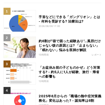
手首などにできる「ガングリオン」とは
- 何科を受診する? 治療法は?
2026/08/06 17:00
約6割が“咳で困った経験あり”…風邪だけ
じゃない咳の原因とは? 「止まらない」
「眠れない」悩みを医師が解説
15時間前
レポート
「お盆休み前の子どものかぜ」どう対策
する? - 約5人に1人が経験、旅行・帰省
への影響も
12時間前
2025年6月からの「職場の熱中症対策義
務化」変化はあった? - 認知率は6割