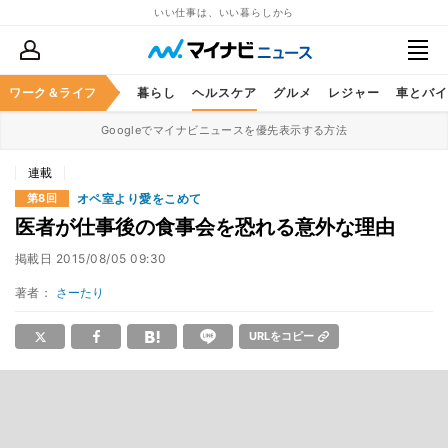
いい仕事は、いい暮らしから
ジネススキル
ワーク＆ライフ
マネー
暮らし
ヘルスケア
グルメ
レジャー
車とバイ
Googleでマイナビニュースを優先表示する方法
連載
オペ室より愛をこめて
第8回
医者が仕事後の食事会を恐れる意外な理由
掲載日
2015/08/05 09:30
著者：
さーたり
URLをコピー