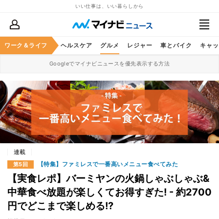
いい仕事は、いい暮らしから
ワーク＆ライフ
マネー
暮らし
ヘルスケア
グルメ
レジャー
車とバイク
キャッ
Googleでマイナビニュースを優先表示する方法
連載
【特集】ファミレスで一番高いメニュー食べてみた
第5回
【実食レポ】バーミヤンの火鍋しゃぶしゃぶ&
中華食べ放題が楽しくてお得すぎた! - 約2700
円でどこまで楽しめる!?