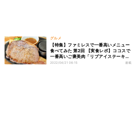
グルメ
【特集】ファミレスで一番高いメニュー
食べてみた 第2回 【実食レポ】ココスで
一番高いご褒美肉「リブアイステーキ」
1皿1500円超えの実力は!?
2022/04/21 06:15
連載