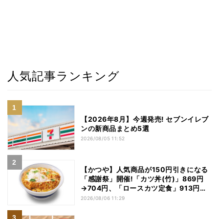
人気記事ランキング
【2026年8月】今週発売! セブンイレブ
ンの新商品まとめ5選
2026/08/05 11:52
【かつや】人気商品が150円引きになる
「感謝祭」開催!「カツ丼(竹)」869円
→704円、「ロースカツ定食」913円
→748円に - 8日間限定
2026/08/06 11:29