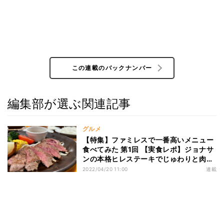
この連載のバックナンバー
編集部が選ぶ関連記事
グルメ
【特集】ファミレスで一番高いメニュー
食べてみた 第1回 【実食レポ】ジョナサ
ンの本格ヒレステーキでじゅわりと肉の
旨みを堪能!
2022/04/20 11:00
連載