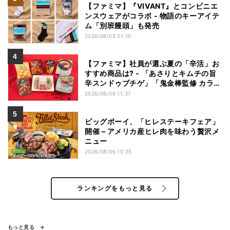
【ファミマ】『VIVANT』とコンビニエ
ンスウェアがコラボ - 物語のキーアイテ
ム「別班饅頭」も発売
2026/08/05 21:10
【ファミマ】社員が選ぶ夏の「辛活」お
すすめ商品は? - 「あさりとキムチの旨
辛スンドゥブチゲ」「鬼金棒監修 カラシ
ビ焼き味噌らー麺」「辛さがやみつき!
2026/08/06 11:37
ヤンニョムチキン」など
ビッグボーイ、「ヒレステーキフェア」
開催 – アメリカ産ヒレ肉を味わう贅沢メ
ニュー
2026/08/06 10:25
ランキングをもっと見る
もっと見る