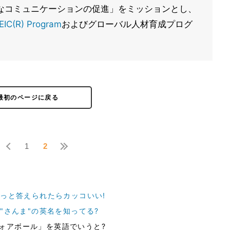
なコミュニケーションの促進」をミッションとし、
EIC(R) Program
およびグローバル人材育成プログ
最初のページに戻る
1
2
らっと答えられたらカッコいい!
魚"さんま"の英名を知ってる?
ォアボール」を英語でいうと?