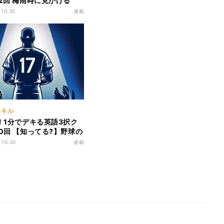
42回 梅雨時に見かける
ムリ」! 英語でなんとい
 10:30
連載
スキル
! 1分でデキる英語3択ク
40回 【知ってる?】野球の
を英語でいうとなんでし
 10:30
連載