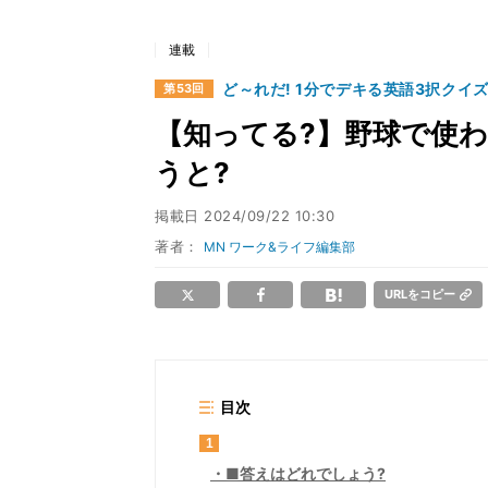
連載
ど～れだ! 1分でデキる英語3択クイ
第53回
【知ってる?】野球で使
うと?
掲載日
2024/09/22 10:30
著者：
MN ワーク&ライフ編集部
URLをコピー
目次
1
■答えはどれでしょう?