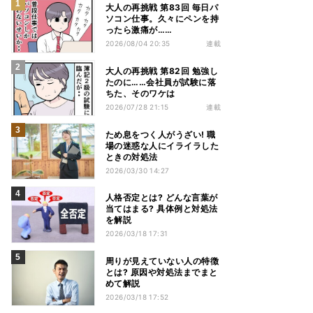
大人の再挑戦 第83回 毎日パ
ソコン仕事。久々にペンを持
ったら激痛が……
2026/08/04 20:35
連載
大人の再挑戦 第82回 勉強し
たのに……会社員が試験に落
ちた、そのワケは
2026/07/28 21:15
連載
ため息をつく人がうざい! 職
場の迷惑な人にイライラした
ときの対処法
2026/03/30 14:27
人格否定とは? どんな言葉が
当てはまる? 具体例と対処法
を解説
2026/03/18 17:31
周りが見えていない人の特徴
とは? 原因や対処法までまと
めて解説
2026/03/18 17:52