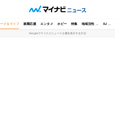
ワーク＆ライフ
就職応援
エンタメ
ホビー
特集
地域活性
IIJ
Googleでマイナビニュースを優先表示する方法