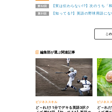
【実は伝わらない!?】次のうち「
第52回
【知ってる?】英語の野球用語にな
第51回
こ
編集部が選ぶ関連記事
ビジネススキル
ビジネス
ど～れだ! 1分でデキる英語3択ク
ど～れだ