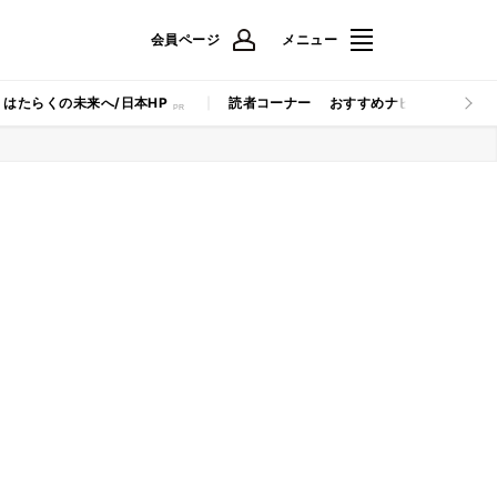
会員ページ
メニュー
はたらくの未来へ/日本HP
読者コーナー
おすすめナビ
マイナビB