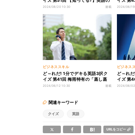
イズ 第51回 【知ってる?】英語の
イズ 第
野球用語にないものはどれでしょ
「カタツ
2024/08/20 10:30
連載
2024/06/19
う!?
う?
ビジネススキル
ビジネス
ど～れだ! 1分でデキる英語3択ク
ど～れだ
イズ 第41回 梅雨特有の「蒸し蒸
イズ 第
しする」状態を英語でいうと?
「得点」
2024/06/12 10:30
連載
2024/06/02
ょう!?
関連キーワード
クイズ
英語
URLをコピー