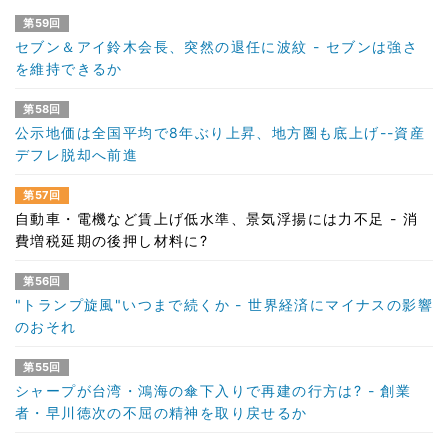
第59回
セブン＆アイ鈴木会長、突然の退任に波紋 - セブンは強さ
を維持できるか
第58回
公示地価は全国平均で8年ぶり上昇、地方圏も底上げ--資産
デフレ脱却へ前進
第57回
自動車・電機など賃上げ低水準、景気浮揚には力不足 - 消
費増税延期の後押し材料に?
第56回
"トランプ旋風"いつまで続くか - 世界経済にマイナスの影響
のおそれ
第55回
シャープが台湾・鴻海の傘下入りで再建の行方は? - 創業
者・早川徳次の不屈の精神を取り戻せるか