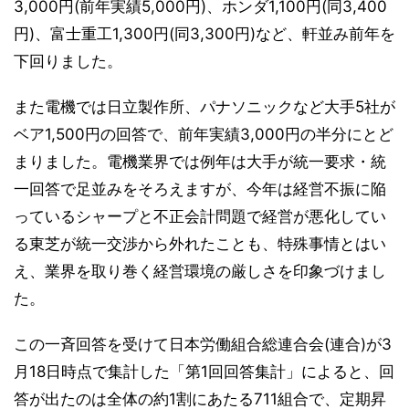
3,000円(前年実績5,000円)、ホンダ1,100円(同3,400
円)、富士重工1,300円(同3,300円)など、軒並み前年を
下回りました。
また電機では日立製作所、パナソニックなど大手5社が
ベア1,500円の回答で、前年実績3,000円の半分にとど
まりました。電機業界では例年は大手が統一要求・統
一回答で足並みをそろえますが、今年は経営不振に陥
っているシャープと不正会計問題で経営が悪化してい
る東芝が統一交渉から外れたことも、特殊事情とはい
え、業界を取り巻く経営環境の厳しさを印象づけまし
た。
この一斉回答を受けて日本労働組合総連合会(連合)が3
月18日時点で集計した「第1回回答集計」によると、回
答が出たのは全体の約1割にあたる711組合で、定期昇