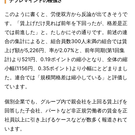
デフレマインドの根強さ
このように書くと、労使双方から反論が出てきそうで
す。「賃上げだけ見れば前年を下回ったが、格差是正
では前進した」と。たしかにその通りです。前述の連
合の集計によると、組合員数300人未満の組合では賃
上げ額が5,226円、率が2.07%と、前年同期(第1回集
計)より521円、0.19ポイントの縮小となり、全体の縮
小幅(1156円、0.35ポイント)より小幅にとどまりまし
た。連合では「規模間格差は縮小している」と評価し
ています。
個別企業でも、グループ内で親会社を上回る賃上げを
回答した子会社、パートなど非正規労働者の賃金を正
社員以上に引き上げるケースなどが数多く報道されて
います。