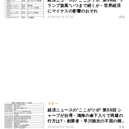
ランプ旋風"いつまで続くか - 世界経済
にマイナスの影響のおそれ
2016/03/15 07:30
連載
マネー
経済ニュースの"ここがツボ" 第55回 シ
ャープが台湾・鴻海の傘下入りで再建の
行方は? - 創業者・早川徳次の不屈の精
神を取り戻せるか
2016/03/02 09:45
連載