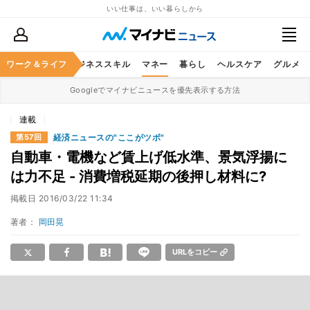
いい仕事は、いい暮らしから
ワーク＆ライフ
キャリア
ビジネススキル
マネー
暮らし
ヘルスケア
グルメ
Googleでマイナビニュースを優先表示する方法
連載
経済ニュースの"ここがツボ"
第57回
自動車・電機など賃上げ低水準、景気浮揚に
は力不足 - 消費増税延期の後押し材料に?
掲載日
2016/03/22 11:34
著者：
岡田晃
URLをコピー