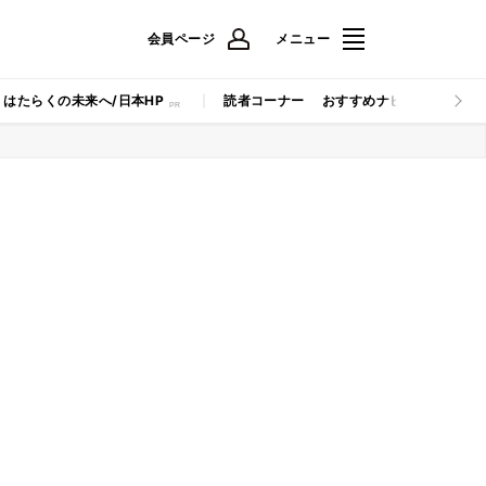
会員ページ
メニュー
はたらくの未来へ/日本HP
読者コーナー
おすすめナビ
マイナビB