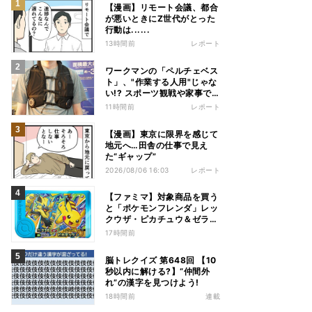
【漫画】リモート会議、都合
が悪いときにZ世代がとった
行動は......
13時間前
レポート
ワークマンの「ペルチェベス
ト」、"作業する人用"じゃな
い!? スポーツ観戦や家事で
の熱中症&冷え対策に――話
11時間前
レポート
題の商品を徹底検証
【漫画】東京に限界を感じて
地元へ…田舎の仕事で見え
た“ギャップ”
2026/08/06 16:03
レポート
【ファミマ】対象商品を買う
と「ポケモンフレンダ」レッ
クウザ・ピカチュウ＆ゼラオ
ラのスペシャルフレンダピッ
17時間前
クがもらえるキャンペーン
脳トレクイズ 第648回 【10
秒以内に解ける?】“仲間外
れ”の漢字を見つけよう!
18時間前
連載