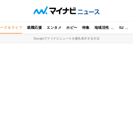
ワーク＆ライフ
就職応援
エンタメ
ホビー
特集
地域活性
IIJ
Googleでマイナビニュースを優先表示する方法