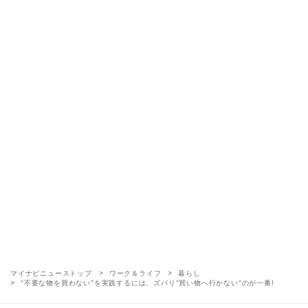
マイナビニューストップ
ワーク＆ライフ
暮らし
"不要な物を買わない"を実践するには、ズバリ"買い物へ行かない"のが一番!