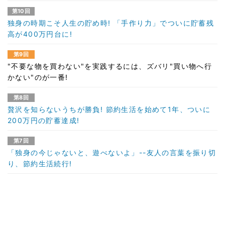
第10回
独身の時期こそ人生の貯め時! 「手作り力」でついに貯蓄残
高が400万円台に!
第9回
"不要な物を買わない"を実践するには、ズバリ"買い物へ行
かない"のが一番!
第8回
贅沢を知らないうちが勝負! 節約生活を始めて1年、ついに
200万円の貯蓄達成!
第7回
「独身の今じゃないと、遊べないよ」--友人の言葉を振り切
り、節約生活続行!