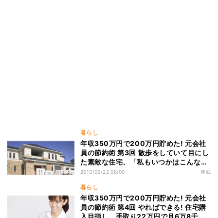
暮らし
年収350万円で200万円貯めた! 元会社
員の節約術 第3回 散歩をしていて目にし
た素敵な住宅、「私もいつかはこんな家
に住みたい!」
2013/05/22 08:00
連載
暮らし
年収350万円で200万円貯めた! 元会社
員の節約術 第4回 やればできる! 住宅購
入目指し、手取り22万円で月6万8千円