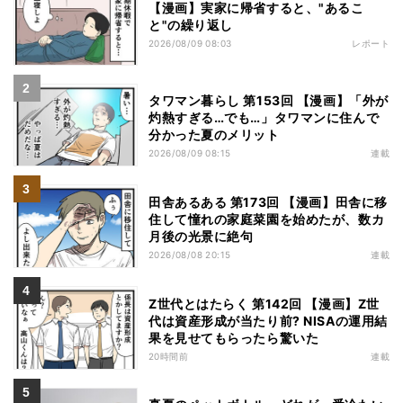
【漫画】実家に帰省すると、"あるこ
と"の繰り返し
2026/08/09 08:03
レポート
タワマン暮らし 第153回 【漫画】「外が
灼熱すぎる…でも…」タワマンに住んで
分かった夏のメリット
2026/08/09 08:15
連載
田舎あるある 第173回 【漫画】田舎に移
住して憧れの家庭菜園を始めたが、数カ
月後の光景に絶句
2026/08/08 20:15
連載
Z世代とはたらく 第142回 【漫画】Z世
代は資産形成が当たり前? NISAの運用結
果を見せてもらったら驚いた
20時間前
連載