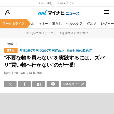
いい仕事は、いい暮らしから
ャリア
ワーク＆ライフ
ビジネススキル
マネー
暮らし
ヘルスケア
グルメ
レジャー
Googleでマイナビニュースを優先表示する方法
連載
年収350万円で200万円貯めた! 元会社員の節約術
第9回
"不要な物を買わない"を実践するには、ズバ
リ"買い物へ行かない"のが一番!
掲載日
2013/08/14 08:00
URLをコピー