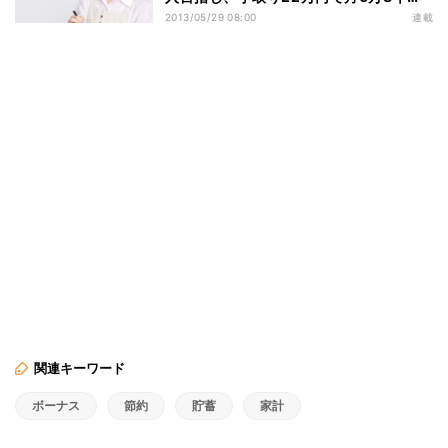
を貯蓄することに
2013/05/29 08:00
連載
関連キーワード
ボーナス
節約
貯蓄
家計