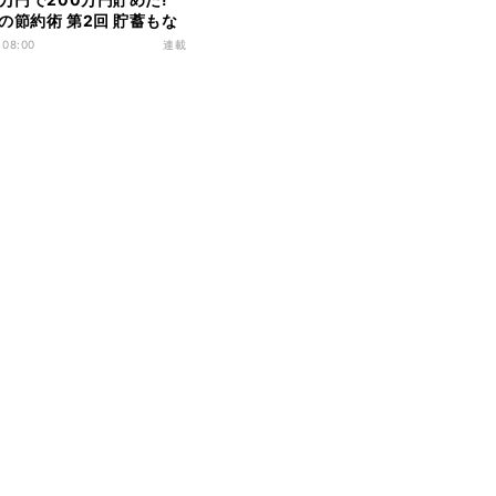
の節約術 第2回 貯蓄もな
が増す毎日、しかもいき
 08:00
連載
を"クビ"!