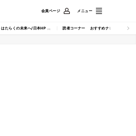
会員ページ
メニュー
はたらくの未来へ/日本HP
読者コーナー
おすすめナビ
マイナビB