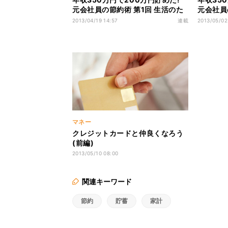
元会社員の節約術 第1回 生活のた
元会社員
めにとりあえず働き、とりあえず
く不安感
2013/04/19 14:57
連載
2013/05/02
生活していた
なり仕事
マネー
クレジットカードと仲良くなろう
(前編)
2013/05/10 08:00
関連キーワード
節約
貯蓄
家計