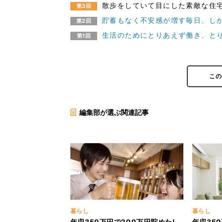
散歩をしていて目にした素敵な住宅
第3回
貯蓄もなく不安感が増す毎日、しか
第2回
生活のためにとりあえず働き、と
第1回
こ
編集部が選ぶ関連記事
暮らし
暮らし
年収350万円で200万円貯めた!
年収35