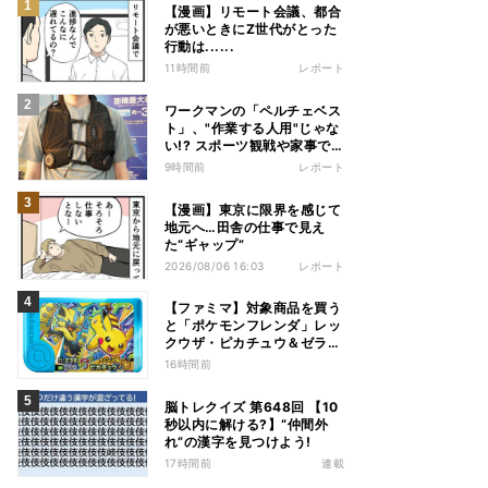
【漫画】リモート会議、都合
が悪いときにZ世代がとった
行動は......
11時間前
レポート
ワークマンの「ペルチェベス
ト」、"作業する人用"じゃな
い!? スポーツ観戦や家事で
の熱中症&冷え対策に――話
9時間前
レポート
題の商品を徹底検証
【漫画】東京に限界を感じて
地元へ…田舎の仕事で見え
た“ギャップ”
2026/08/06 16:03
レポート
【ファミマ】対象商品を買う
と「ポケモンフレンダ」レッ
クウザ・ピカチュウ＆ゼラオ
ラのスペシャルフレンダピッ
16時間前
クがもらえるキャンペーン
脳トレクイズ 第648回 【10
秒以内に解ける?】“仲間外
れ”の漢字を見つけよう!
17時間前
連載