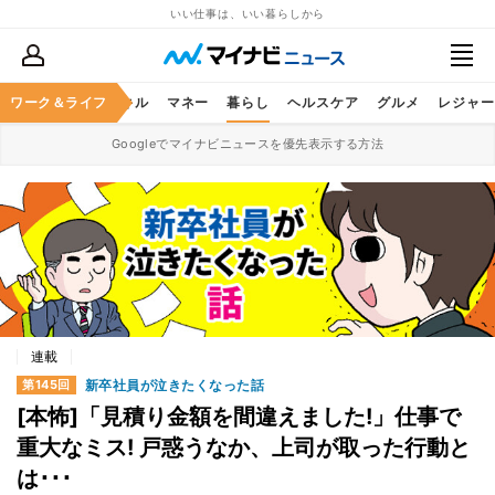
いい仕事は、いい暮らしから
ャリア
ワーク＆ライフ
ビジネススキル
マネー
暮らし
ヘルスケア
グルメ
レジャー
Googleでマイナビニュースを優先表示する方法
連載
新卒社員が泣きたくなった話
第145回
[本怖]「見積り金額を間違えました!」仕事で
重大なミス! 戸惑うなか、上司が取った行動と
は･･･