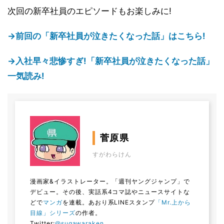
次回の新卒社員のエピソードもお楽しみに!
→前回の「新卒社員が泣きたくなった話」はこちら!
→入社早々悲惨すぎ!「新卒社員が泣きたくなった話」
一気読み!
菅原県
すがわらけん
漫画家&イラストレーター。「週刊ヤングジャンプ」で
デビュー。その後、実話系4コマ誌やニュースサイトな
どで
マンガ
を連載。あおり系LINEスタンプ
「Mr.上から
目線」シリーズ
の作者。
Twitter:
@sugawaraken