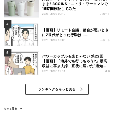
まま? 3COINS・ニトリ・ワークマンで
15時間検証してみた
2026/08/08 09:10
レポート
【漫画】リモート会議、都合が悪いとき
にZ世代がとった行動は......
2026/08/07 16:03
レポート
パワーカップルも楽じゃない 第22回
【漫画】「海外でも行っちゃう?」最高
収益に喜ぶ夫婦、直後に届いた“通知
書”で現実に戻された
2026/08/08 11:03
連載
ランキングをもっと見る
もっと見る