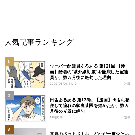
人気記事ランキング
ウーバー配達員あるある 第121回 【漫
画】酷暑の“紫外線対策”を徹底した配達
員が、数カ月後に絶句した理由
2026/08/08 11:15
連載
田舎あるある 第173回 【漫画】田舎に移
住して憧れの家庭菜園を始めたが、数カ
月後の光景に絶句
19時間前
連載
真夏のペットボトル、どれが一番冷たい