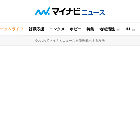
ワーク＆ライフ
就職応援
エンタメ
ホビー
特集
地域活性
IIJ
Googleでマイナビニュースを優先表示する方法