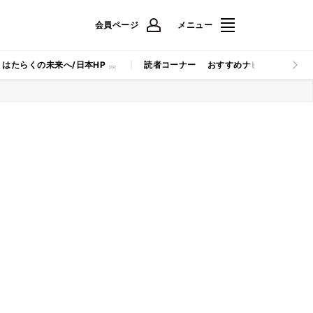
会員ページ
メニュー
はたらくの未来へ/日本HP
読者コーナー
おすすめナビ
マイナビB