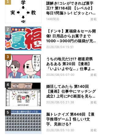
謎解き!コレができれば漢字
王!? 第1164回 【レベル2】
毎日1問脳トレ! ピタッとハマ
る漢字はどれだ?
14時間前
連載
【ドンキ】夏福袋＆セール開
催! 日用品からお菓子まで
1000～3000円の福袋が充
実、家電やアパレルなど人気
2026/08/04 15:51
商品も特価
うちの地元だけ!? 都道府県
あるある 第20回 【漫画】
「いよいよやな…」仕事より
優先は当然!? 兵庫県民の“祭
2026/08/05 07:00
連載
り愛”が熱すぎた
婚活してみたら 第140回
【漫画】仕事中にマッチング
成立! 上司にPC画面を見られ
た結果…
2026/08/05 21:38
連載
脳トレクイズ 第646回 【漢
字推理ゲーム】怪しい1文
字、見抜ける?
2026/08/05 10:30
連載