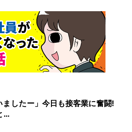
いましたー」今日も接客業に奮闘!
と…